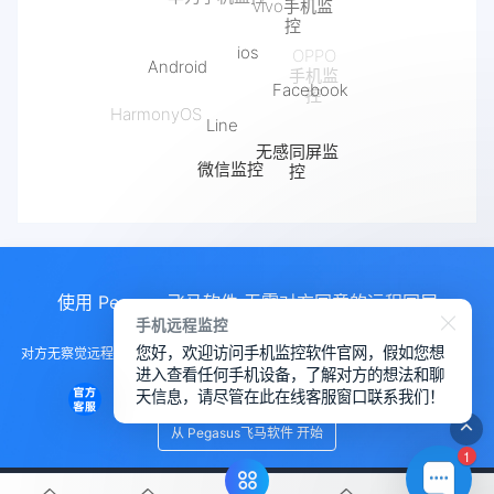
ios
Android
Facebook
Line
HarmonyOS
无感同屏监
微信监控
控
抖音监控
快手监控
使用 Pegasus飞马软件 无需对方同意的远程同屏
手机远程监控
您好，欢迎访问手机监控软件官网，假如您想
对方无察觉远程控制手机， 远程控制手机的软件，手机监测另一部手机软件，
进入查看任何手机设备，了解对方的想法和聊
远程查看对方微信聊天
天信息，请尽管在此在线客服窗口联系我们！
从 Pegasus飞马软件 开始
1