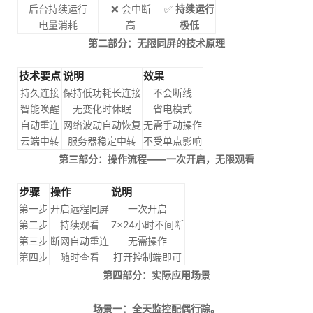
后台持续运行
❌ 会中断
✅
持续运行
电量消耗
高
极低
第二部分：无限同屏的技术原理
技术要点
说明
效果
持久连接
保持低功耗长连接
不会断线
智能唤醒
无变化时休眠
省电模式
自动重连
网络波动自动恢复
无需手动操作
云端中转
服务器稳定中转
不受单点影响
第三部分：操作流程——一次开启，无限观看
步骤
操作
说明
第一步
开启远程同屏
一次开启
第二步
持续观看
7×24小时不间断
第三步
断网自动重连
无需操作
第四步
随时查看
打开控制端即可
第四部分：实际应用场景
场景一：全天监控配偶行踪。