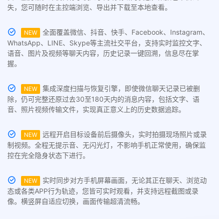
失，您可随时在主控端浏览、导出并下载至本地查看。
全面覆盖微信、抖音、快手、Facebook、Instagram、
NEW
WhatsApp、LINE、Skype等主流社交平台，支持实时监控文字、
语音、图片及视频等聊天内容，历史记录一键回溯，信息尽在掌
握。
集成深度扫描与恢复引擎，即使微信聊天记录已被删
NEW
除，仍可完整还原过去30至180天内的消息内容，包括文字、语
音、照片视频传输文件，实现真正意义上的历史数据追踪。
远程开启目标设备前后摄像头，实时拍摄现场照片或录
NEW
制视频。全程无提示音、无闪光灯，不影响手机正常使用，确保监
控在完全隐身状态下进行。
实时同步对方手机屏幕画面，无论其正在聊天、浏览动
NEW
态或各类APP行为轨迹，您皆可实时观看，并支持远程截图或录
像。横竖屏自适应切换，画面传输超清流畅。