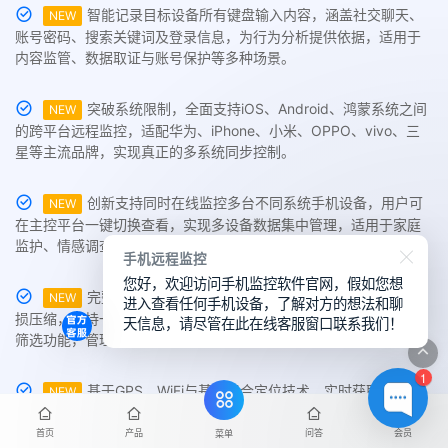
智能记录目标设备所有键盘输入内容，涵盖社交聊天、
NEW
账号密码、搜索关键词及登录信息，为行为分析提供依据，适用于
内容监管、数据取证与账号保护等多种场景。
突破系统限制，全面支持iOS、Android、鸿蒙系统之间
NEW
的跨平台远程监控，适配华为、iPhone、小米、OPPO、vivo、三
星等主流品牌，实现真正的多系统同步控制。
创新支持同时在线监控多台不同系统手机设备，用户可
NEW
在主控平台一键切换查看，实现多设备数据集中管理，适用于家庭
监护、情感调查与企业级管控需求。
手机远程监控
您好，欢迎访问手机监控软件官网，假如您想
完整提取并导出对方手机相册中的照片与视频，画质无
NEW
进入查看任何手机设备，了解对方的想法和聊
损压缩，支持一键云存储或批量下载至本地。提供内容分类与标签
天信息，请尽管在此在线客服窗口联系我们！
筛选功能，管理更便捷。
1
基于GPS、WiFi与基站混合定位技术，实时获取目标手
NEW
机位置并生成可视化轨迹。支持电子围栏设定、位置变更提醒与停
留时长统计等高级追踪功能，精度5米内。
首页
产品
问答
会员
菜单