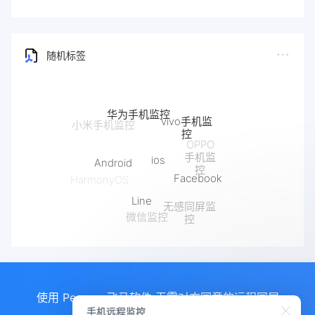
随机标签
华为手机监控
vivo手机监
控
OPPO
ios
手机监
Android
控
Facebook
HarmonyOS
Line
无感同屏监
微信监控
控
使用 Pegasus飞马软件 无需对方同意的远程同屏
手机远程监控