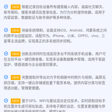
智能记录目标设备所有键盘输入内容，涵盖社交聊天、
NEW
账号密码、搜索关键词及登录信息，为行为分析提供依据，适用于
内容监管、数据取证与账号保护等多种场景。
突破系统限制，全面支持iOS、Android、鸿蒙系统之间
NEW
的跨平台远程监控，适配华为、iPhone、小米、OPPO、vivo、三
星等主流品牌，实现真正的多系统同步控制。
创新支持同时在线监控多台不同系统手机设备，用户可
NEW
在主控平台一键切换查看，实现多设备数据集中管理，适用于家庭
监护、情感调查与企业级管控需求。
完整提取并导出对方手机相册中的照片与视频，画质无
NEW
损压缩，支持一键云存储或批量下载至本地。提供内容分类与标签
筛选功能，管理更便捷。
基于GPS、WiFi与基站混合定位技术，实时获取目标手
NEW
机位置并生成可视化轨迹。支持电子围栏设定、位置变更提醒与停
留时长统计等高级追踪功能，精度5米内。