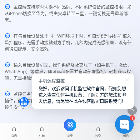
主控端支持随时切换不同品牌、不同系统设备的监控权限，如
从iPhone切换至华为，或由安卓转至三星，一键切换无需重新部
署。
在与目标设备处于同一WiFi环境下时，可自动识别并远程植入
监控程序，无需手动接触对方手机，几秒内完成无感部署，没有任
何通知提示，安全高效。
输入目标设备机型、操作系统及社交账号（如手机号、微信、
WhatsApp）等信息，即可远程配置并自动部署监控，轻松获取权
限，无需接触设备。
手机远程监控
您好，欢迎访问手机监控软件官网，假如您想
进入查看任何手机设备，了解对方的想法和聊
监控任务完成后，用户可在主控端一键卸载目标手机中的监控
天信息，请尽管在此在线客服窗口联系我们！
插件，彻底清除痕迹、断开连接，避免数据残留，保障数据隐私与
操作安全。
1
首页
产品
问答
会员
菜单
会员服务