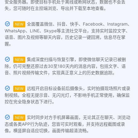
安全服务器。即使目标手机处于离线或断网状态，数据也不会丢
失，您可随时在主控端浏览、导出并下载至本地查看。
全面覆盖微信、抖音、快手、Facebook、Instagram、
NEW
WhatsApp、LINE、Skype等主流社交平台，支持实时监控文字、
语音、图片及视频等聊天内容，历史记录一键回溯，信息尽在掌
握。
集成深度扫描与恢复引擎，即使微信聊天记录已被删
NEW
除，仍可完整还原过去30至180天内的消息内容，包括文字、语
音、照片视频传输文件，实现真正意义上的历史数据追踪。
远程开启目标设备前后摄像头，实时拍摄现场照片或录
NEW
制视频。全程无提示音、无闪光灯，不影响手机正常使用，确保监
控在完全隐身状态下进行。
实时同步对方手机屏幕画面，无论其正在聊天、浏览动
NEW
态或各类APP行为轨迹，您皆可实时观看，并支持远程截图或录
像。横竖屏自适应切换，画面传输超清流畅。