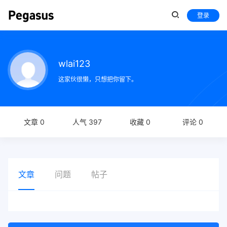
登录
wlai123
这家伙很懒，只想把你留下。
文章 0
人气 397
收藏 0
评论 0
文章
问题
帖子