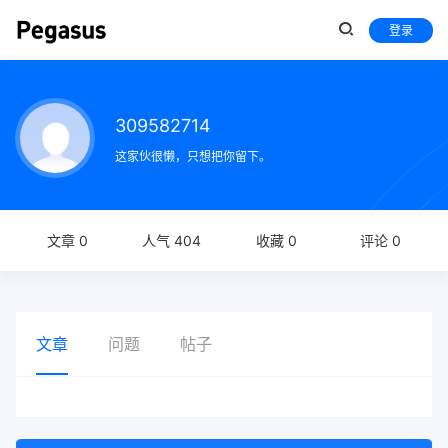
登录
309582714
这家伙很懒，只想把你留下。
文章 0
人气 404
收藏 0
评论 0
文章
问题
帖子