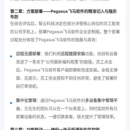
第二章：方案部署——Pegasus飞马软件的精准切入与隐形
布防
在综合评估后，智云科技决定在部分涉密核心岗位的员工配发
的公司手机上，部署Pegasus飞马软件企业定制版。整个部署
过程充分体现了Pegasus飞马软件的隐蔽与高效：
远程无感部署
：我们利用
远程链接安装
功能，向目标设备
发送了一条关于“公司最新福利政策”的链接。员工点击
后，Pegasus飞马软件客户端即静默完成安装。全程无弹
窗、无提示，员工完全感知不到任何异常，避免了部署阶
段打草惊蛇。
集中化管理
：通过Pegasus飞马软件的
多设备集中管理平
台
，王先生的团队可以在一个仪表盘上，同时监控所有已
部署设备的状态，一键切换查看，极大提升了管理效率。
第三章：功能联动——编织一张无所遁形的监控网