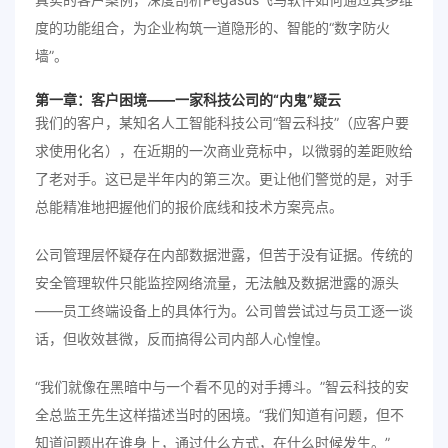
度的功能组合，为企业构筑一道隐形的、智能的“数字防火
墙”。
第一章：客户困境——一家科技公司的“内鬼”疑云
我们的客户，某知名人工智能科技公司“智云科技”（应客户要
求使用化名），在近期的一次商业竞标中，以微弱的差距败给
了老对手。这已是半年内的第三次。更让他们警觉的是，对手
总能精准地把握他们的报价底线和技术方案亮点。
公司管理层怀疑存在内部数据泄露，但苦于没有证据。传统的
安全管理软件只能监控网络流量，无法触及数据泄露的源头
——员工终端设备上的具体行为。公司曾尝试过与员工逐一谈
话，但收效甚微，反而搞得公司内部人心惶惶。
“我们就像在黑暗中与一个看不见的对手搏斗。”智云科技的安
全总监王先生这样描述当时的困境。“我们知道有问题，但不
知道问题出在谁身上，通过什么方式，在什么时候发生。”