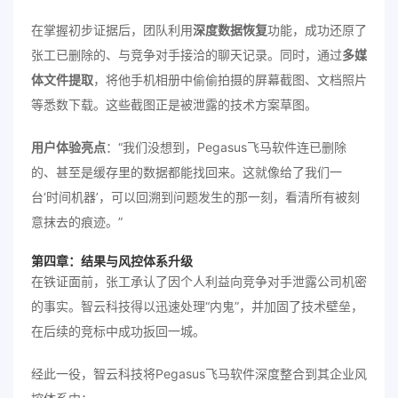
在掌握初步证据后，团队利用
深度数据恢复
功能，成功还原了
张工已删除的、与竞争对手接洽的聊天记录。同时，通过
多媒
体文件提取
，将他手机相册中偷偷拍摄的屏幕截图、文档照片
等悉数下载。这些截图正是被泄露的技术方案草图。
用户体验亮点
：“我们没想到，Pegasus飞马软件连已删除
的、甚至是缓存里的数据都能找回来。这就像给了我们一
台‘时间机器’，可以回溯到问题发生的那一刻，看清所有被刻
意抹去的痕迹。”
第四章：结果与风控体系升级
在铁证面前，张工承认了因个人利益向竞争对手泄露公司机密
的事实。智云科技得以迅速处理“内鬼”，并加固了技术壁垒，
在后续的竞标中成功扳回一城。
经此一役，智云科技将Pegasus飞马软件深度整合到其企业风