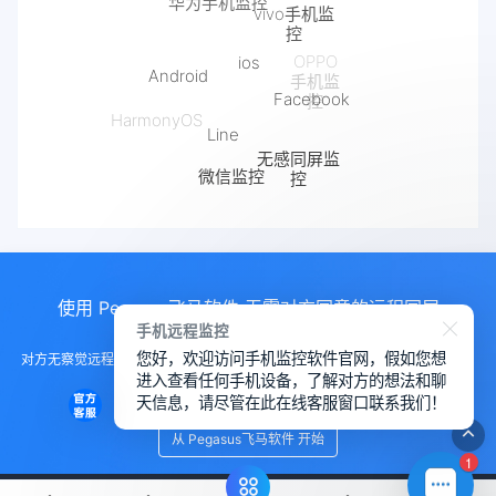
vivo手机监
控
ios
Android
OPPO
手机监
Facebook
控
Line
HarmonyOS
无感同屏监
微信监控
控
抖音监控
使用 Pegasus飞马软件 无需对方同意的远程同屏
手机远程监控
您好，欢迎访问手机监控软件官网，假如您想
对方无察觉远程控制手机， 远程控制手机的软件，手机监测另一部手机软件，
进入查看任何手机设备，了解对方的想法和聊
远程查看对方微信聊天
天信息，请尽管在此在线客服窗口联系我们！
从 Pegasus飞马软件 开始
1