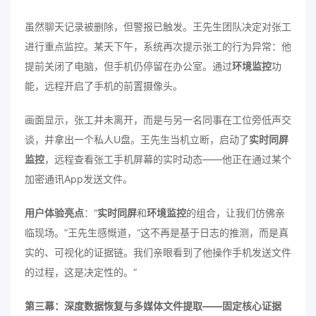
虽然聊天记录被删除，但警报已触发。王先生团队决定对张工
进行重点监控。某天下午，系统再次提示张工的行为异常：他
提前关闭了电脑，但手机仍停留在办公室。通过
环境监控
功
能，远程开启了手机的前置摄像头。
画面显示，张工并未离开，而是与另一名同事在工位旁低声交
谈，并拿出一个私人U盘。王先生当机立断，启动了
实时同屏
监控
，远程查看张工手机屏幕的实时动态——他正在通过某个
加密通讯App发送文件。
用户体验亮点
：“
实时同屏
和
环境监控
的组合，让我们仿佛亲
临现场。”王先生感慨道，“这不再是基于日志的推测，而是真
实的、可视化的证据链。我们亲眼看到了他操作手机发送文件
的过程，这是决定性的。”
第三幕：深度数据恢复与多媒体文件提取——固定核心证据