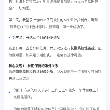
机：有没有异常发热？电量消耗是否加快？有没有奇怪的弹
窗？一切如常。
第三天，我登录Pegasus飞马软件的APP监控控制台，看到
“设备在线”的绿色标志时，我知道，第一步成功了。
第五章：长达两个月的证据收集
我没有急于查看即时信息，而是决定进行
长期系统性监控
。因
为我知道，如果是长期出轨，一定会有规律可循。
核心发现1：长期保持的婚外关系
通过
微信监控
和
通话记录分析
，我发现他与一位张姓女性保持
关系已超过两年。
他们有专属的聊天节奏：工作日上午较少，午休和晚上十
点后最活跃。
他给她设置了特殊的微信备注“项目部-张”，但在聊天中互