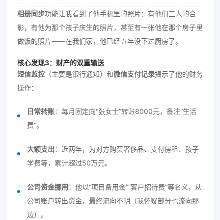
相册同步
功能让我看到了他手机里的照片：有他们三人的合
影，有他为那个孩子庆生的照片，甚至有一张他在那个房子里
做饭的照片——在我们家，他已经五年没下过厨房了。
核心发现3：财产的双重输送
短信监控
（主要是银行通知）和
微信支付记录
揭示了他的财务
操作：
日常转账
：每月固定向“张女士”转账8000元，备注“生活
费”。
大额支出
：近两年，为对方购买奢侈品、支付房租、孩子
学费等，累计超过50万元。
公司资金挪用
：他以“项目备用金”“客户招待费”等名义，从
公司账户转出资金，最终流向不明（我怀疑部分也流向那
边）。