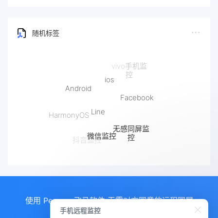
随机标签
ios
Android
Facebook
Line
HarmonyOS
无感同屏监
iPhone远
微信监控
控
程同屏监控
抖音监控
快手监控
使用 Pegasus飞马软件 无需对方同意的远程同屏
手机远程监控