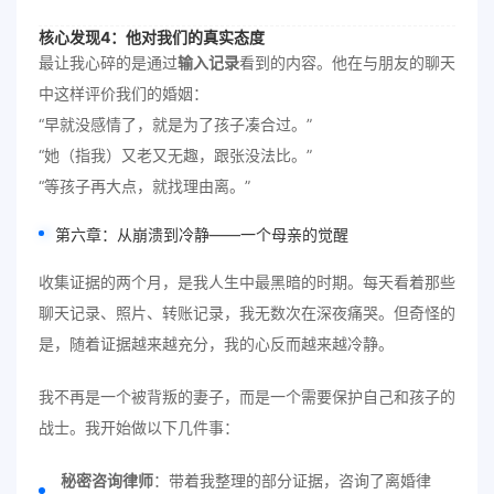
核心发现4：他对我们的真实态度
最让我心碎的是通过
输入记录
看到的内容。他在与朋友的聊天
中这样评价我们的婚姻：
“早就没感情了，就是为了孩子凑合过。”
“她（指我）又老又无趣，跟张没法比。”
“等孩子再大点，就找理由离。”
第六章：从崩溃到冷静——一个母亲的觉醒
收集证据的两个月，是我人生中最黑暗的时期。每天看着那些
聊天记录、照片、转账记录，我无数次在深夜痛哭。但奇怪的
是，随着证据越来越充分，我的心反而越来越冷静。
我不再是一个被背叛的妻子，而是一个需要保护自己和孩子的
战士。我开始做以下几件事：
秘密咨询律师
：带着我整理的部分证据，咨询了离婚律