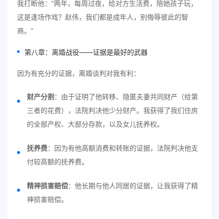
我打断他：“两年，每周过夜，给对方生活费，陪她孩子玩，
这是逢场作戏？赵伟，我们都是成年人，别侮辱彼此的智
商。”
第八章：离婚战役——证据是最好的武器
因为有充分的证据，离婚谈判对我有利：
财产分割
：由于证明了他转移、隐匿夫妻共同财产（给第
三者的花费），法院判决他少分财产。我获得了我们住房
的全部产权、大部分存款，以及女儿抚养权。
抚养费
：因为有他高额消费和转账的证据，法院判决他支
付较高额的抚养费。
精神损害赔偿
：他长期与他人同居的证据，让我获得了精
神损害赔偿。