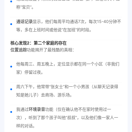
称“宝贝”。
通话记录
显示，他们每周平均通话7次，每次15-40分钟不
等，多在上班时间或他说“在加班”的时段。
核心发现2：第二个家庭的存在
位置追踪
功能揭开了最残酷的真相：
他每周三、周五晚上，定位显示都在同一个小区（非我们
家）停留过夜。
周六下午，他常带“张女士”和一个小男孩（从聊天记录得
知是她儿子）去商场、游乐场。
我通过
环境录音
功能（仅在确认他不在家时使用过一
次），听到了那个孩子叫他“叔叔”，以及他们像一家人一
样的对话。