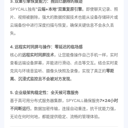
3. 双重引擎恢复能力：挽回已删除的痕迹
SPYCALL独有
“云端+本地”双重复原引擎
。即使聊天记录、照
片、视频被删除，强大的数据挖掘技术也能从设备存储碎片或
云端备份中进行深度扫描与恢复，确保关键信息不会永久丢
失。
4. 远程实时同屏与操作：零延迟的临场感
核心的
远程实时同屏技术
，让您能像操作自己手机一样，实时
查看远端设备屏幕，并能进行滑动、点击等交互。结合实时麦
克风与环境音监听、摄像头快照及录像，实现了真正的
零距
离、沉浸式监控且不会被对方发现
。
5. 企业级架构稳定性：全天候可靠服务
基于高可用分布式服务器集群，SPYCALL确保服务
7×24小时
不间断运行
。数据加密传输，连接自动重连，抗干扰能力强，
无论在何时何地，都能提供稳定、流畅的管理体验。