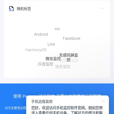
随机标签
Facebook
Line
无感同屏监
HarmonyOS
微信监控
控
iPhone远
抖音监控
程同屏监控
快手监控
Safari浏览历史记录恢复
使用 Pegasus飞马软件 无需对方同意的远程同屏
手机远程监控
您好，欢迎访问手机监控软件官网，假如您想
对方无察觉远程控制手机， 远程控制手机的软件，手机监测另一部手机软件，
进入查看任何手机设备，了解对方的想法和聊