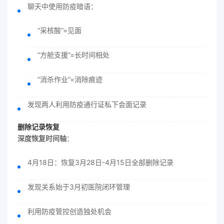
聊天中使用防疫暗语：
“采核酸”=见面
“方舱支援”=长时间相处
“消杀作业”=消除痕迹
发现两人利用防疫通行证私下会面记录
删除记录恢复
深度恢复时间轴
：
4月18日：恢复3月28日-4月15日全部删除记录
发现关系始于3月初医院闭环管理
利用防疫管控创造独处机会