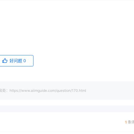
好问题
0
www.aiimguide.com/question/170.html
1
条