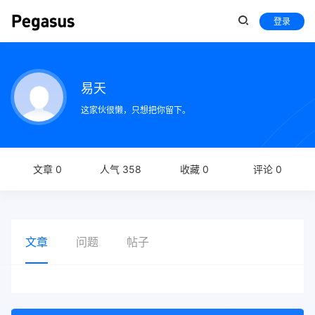
登录
易天
这家伙很懒，只想把你留下。
文章 0
人气 358
收藏 0
评论 0
文章
问题
帖子