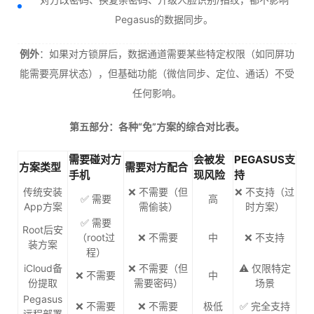
Pegasus的数据同步。
例外
：如果对方锁屏后，数据通道需要某些特定权限（如同屏功
能需要亮屏状态），但基础功能（微信同步、定位、通话）不受
任何影响。
第五部分：各种“免”方案的综合对比表。
需要碰对方
会被发
PEGASUS支
方案类型
需要对方配合
手机
现风险
持
传统安装
❌ 不需要（但
❌ 不支持（过
✅ 需要
高
App方案
需偷装）
时方案）
✅ 需要
Root后安
（root过
❌ 不需要
中
❌ 不支持
装方案
程）
iCloud备
❌ 不需要（但
⚠️ 仅限特定
❌ 不需要
中
份提取
需要密码）
场景
Pegasus
❌ 不需要
❌ 不需要
极低
✅ 完全支持
远程部署