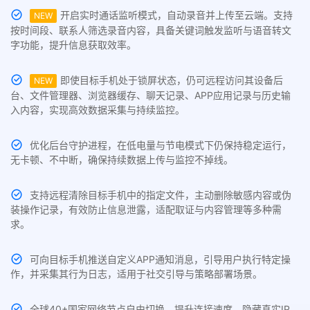
开启实时通话监听模式，自动录音并上传至云端。支持
NEW
按时间段、联系人筛选录音内容，具备关键词触发监听与语音转文
字功能，提升信息获取效率。
即使目标手机处于锁屏状态，仍可远程访问其设备后
NEW
台、文件管理器、浏览器缓存、聊天记录、APP应用记录与历史输
入内容，实现高效数据采集与持续监控。
优化后台守护进程，在低电量与节电模式下仍保持稳定运行，
无卡顿、不中断，确保持续数据上传与监控不掉线。
支持远程清除目标手机中的指定文件，主动删除敏感内容或伪
装操作记录，有效防止信息泄露，适配取证与内容管理等多种需
求。
可向目标手机推送自定义APP通知消息，引导用户执行特定操
作，并采集其行为日志，适用于社交引导与策略部署场景。
全球40+国家网络节点自由切换，提升连接速度，隐藏真实IP。