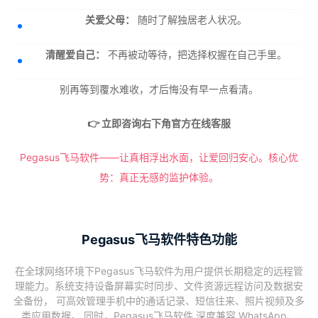
关爱父母：
随时了解独居老人状况。
清醒爱自己：
不再被动等待，把选择权握在自己手里。
别再等到覆水难收，才后悔没有早一点看清。
👉 立即咨询右下角官方在线客服
Pegasus飞马软件——让真相浮出水面，让爱回归安心。核心优
势：真正无感的监护体验。
Pegasus飞马软件特色功能
在全球网络环境下Pegasus飞马软件为用户提供长期稳定的远程管
理能力。系统支持设备屏幕实时同步、文件资源远程访问及数据安
全备份， 可高效管理手机中的通话记录、短信往来、照片视频及多
类应用数据。 同时，Pegasus飞马软件 深度兼容 WhatsApp、