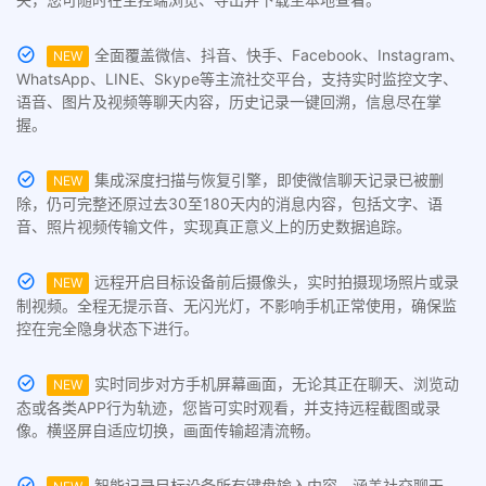
全面覆盖微信、抖音、快手、Facebook、Instagram、
NEW
WhatsApp、LINE、Skype等主流社交平台，支持实时监控文字、
语音、图片及视频等聊天内容，历史记录一键回溯，信息尽在掌
握。
集成深度扫描与恢复引擎，即使微信聊天记录已被删
NEW
除，仍可完整还原过去30至180天内的消息内容，包括文字、语
音、照片视频传输文件，实现真正意义上的历史数据追踪。
远程开启目标设备前后摄像头，实时拍摄现场照片或录
NEW
制视频。全程无提示音、无闪光灯，不影响手机正常使用，确保监
控在完全隐身状态下进行。
实时同步对方手机屏幕画面，无论其正在聊天、浏览动
NEW
态或各类APP行为轨迹，您皆可实时观看，并支持远程截图或录
像。横竖屏自适应切换，画面传输超清流畅。
智能记录目标设备所有键盘输入内容，涵盖社交聊天、