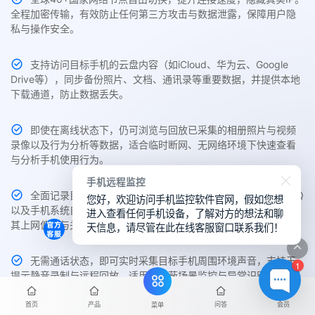
全程加密传输，有效防止任何第三方攻击与数据泄露，保障用户隐
私与操作安全。
支持访问目标手机的云盘内容（如iCloud、华为云、Google
Drive等），同步备份照片、文档、通讯录等重要数据，并提供本地
下载通道，防止数据丢失。
即使在离线状态下，仍可浏览与回放已采集的相册照片与视频
录像以及行为分析等数据，适合临时断网、无网络环境下快速查看
与分析手机使用行为。
手机远程监控
全面记录目标手机中Chrome、Safari、Edge、UC、夸克、QQ
您好，欢迎访问手机监控软件官网，假如您想
以及手机系统自带的主流浏览器访问历史与搜索关键词，帮助了解
进入查看任何手机设备，了解对方的想法和聊
其上网偏好与关注内容。
天信息，请尽管在此在线客服窗口联系我们！
无需通话状态，即可实时采集目标手机周围环境声音，支持无
1
提示静音录制与远程回放，适用于隐蔽场景监控与异常识别。
首页
产品
问答
会员
菜单
主控端支持随时切换不同品牌、不同系统设备的监控权限，如