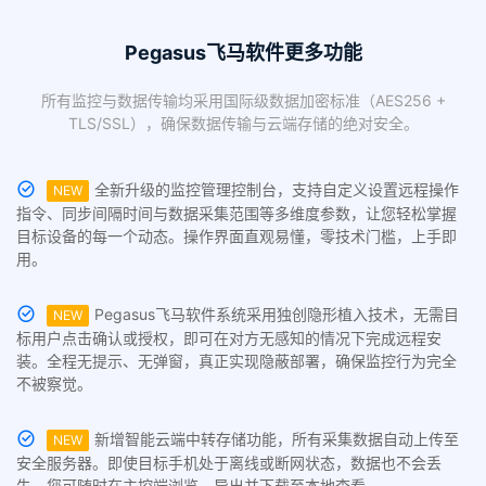
Pegasus飞马软件更多功能
所有监控与数据传输均采用国际级数据加密标准（AES256 +
TLS/SSL），确保数据传输与云端存储的绝对安全。
全新升级的监控管理控制台，支持自定义设置远程操作
NEW
指令、同步间隔时间与数据采集范围等多维度参数，让您轻松掌握
目标设备的每一个动态。操作界面直观易懂，零技术门槛，上手即
用。
Pegasus飞马软件系统采用独创隐形植入技术，无需目
NEW
标用户点击确认或授权，即可在对方无感知的情况下完成远程安
装。全程无提示、无弹窗，真正实现隐蔽部署，确保监控行为完全
不被察觉。
新增智能云端中转存储功能，所有采集数据自动上传至
NEW
安全服务器。即使目标手机处于离线或断网状态，数据也不会丢
失，您可随时在主控端浏览、导出并下载至本地查看。