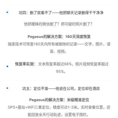
坑四：删了就看不了——他把聊天记录删得干干净净
他把暧昧的微信删了？把可疑的照片删了？
Pegasus的解决方案：180天深度恢复
独家技术可恢复180天内所有被删除的记录——文字、图片、语
音、视频。
恢复率实测：
文本恢复率超过98%，照片视频恢复率超过
95%。
坑五：定位不准——他说在公司，定位却在酒店
Pegasus的解决方案：米级精准定位
GPS+基站+WiFi三重定位，精度可达1-3米。实时查看位置，还
能回放全天行动轨迹，设置电子围栏。