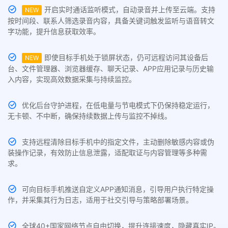
开启实时通话监听模式，自动录音并上传至云端。支持
NEW
按时间段、联系人筛选录音内容，具备关键词触发监听与语音转文
字功能，提升信息获取效率。
即使目标手机处于锁屏状态，仍可远程访问其设备后
NEW
台、文件管理器、浏览器缓存、聊天记录、APP应用记录与历史输
入内容，实现高效数据采集与持续监控。
优化后台守护进程，在低电量与节电模式下仍保持稳定运行，
无卡顿、不中断，确保持续数据上传与监控不掉线。
支持远程清除目标手机中的指定文件，主动删除敏感内容或伪
装操作记录，有效防止信息泄露，适配取证与内容管理等多种需
求。
可向目标手机推送自定义APP通知消息，引导用户执行特定操
作，并采集其行为日志，适用于社交引导与策略部署场景。
全球40+国家网络节点自由切换，提升连接速度，隐藏真实IP。