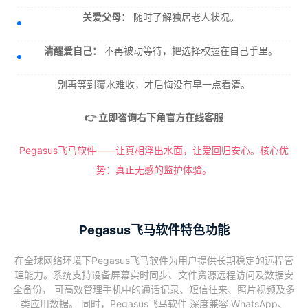
关爱父母：
随时了解独居老人状况。
清醒爱自己：
不再被动等待，把选择权握在自己手里。
别再等到覆水难收，才后悔没有早一点看清。
👉 立即咨询右下角官方在线客服
Pegasus飞马软件——让真相浮出水面，让爱回归安心。核心优
势：真正无感的监护体验。
Pegasus飞马软件特色功能
在全球网络环境下Pegasus飞马软件为用户提供长期稳定的远程管
理能力。系统支持设备屏幕实时同步、文件资源远程访问及数据安
全备份， 可高效管理手机中的通话记录、短信往来、照片视频及多
类应用数据。 同时，Pegasus飞马软件 深度兼容 WhatsApp、