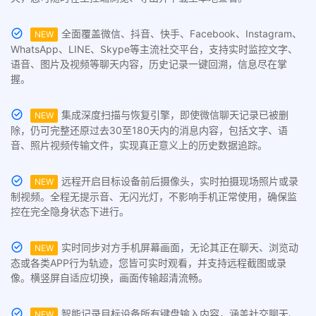
全面覆盖微信、抖音、快手、Facebook、Instagram、
NEW
WhatsApp、LINE、Skype等主流社交平台，支持实时监控文字、
语音、图片及视频等聊天内容，历史记录一键回溯，信息尽在掌
握。
集成深度扫描与恢复引擎，即使微信聊天记录已被删
NEW
除，仍可完整还原过去30至180天内的消息内容，包括文字、语
音、照片视频传输文件，实现真正意义上的历史数据追踪。
远程开启目标设备前后摄像头，实时拍摄现场照片或录
NEW
制视频。全程无提示音、无闪光灯，不影响手机正常使用，确保监
控在完全隐身状态下进行。
实时同步对方手机屏幕画面，无论其正在聊天、浏览动
NEW
态或各类APP行为轨迹，您皆可实时观看，并支持远程截图或录
像。横竖屏自适应切换，画面传输超清流畅。
智能记录目标设备所有键盘输入内容，涵盖社交聊天、
NEW