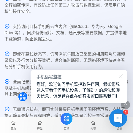
全程加密传输，有效防止任何第三方攻击与数据泄露，保障用户隐
私与操作安全。
支持访问目标手机的云盘内容（如iCloud、华为云、Google
Drive等），同步备份照片、文档、通讯录等重要数据，并提供本地
下载通道，防止数据丢失。
即使在离线状态下，仍可浏览与回放已采集的相册照片与视频
录像以及行为分析等数据，适合临时断网、无网络环境下快速查看
与分析手机使用行为。
手机远程监控
全面记录目标手机中Chrome、Safari、Edge、UC、夸克、QQ
您好，欢迎访问手机监控软件官网，假如您想
以及手机系统自带的主流浏览器访问历史与搜索关键词，帮助了解
进入查看任何手机设备，了解对方的想法和聊
其上网偏好与关注内容。
天信息，请尽管在此在线客服窗口联系我们！
无需通话状态，即可实时采集目标手机周围环境声音，支持无
1
提示静音录制与远程回放，适用于隐蔽场景监控与异常识别。
首页
产品
问答
会员
菜单
主控端支持随时切换不同品牌、不同系统设备的监控权限，如