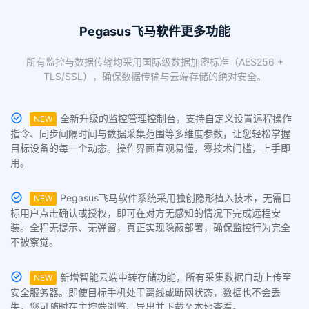
Pegasus飞马软件更多功能
所有监控与数据传输均采用国际级数据加密标准（AES256 +
TLS/SSL），确保数据传输与云端存储的绝对安全。
全新升级的监控管理控制台，支持自定义设置远程操作
NEW
指令、同步间隔时间与数据采集范围等多维度参数，让您轻松掌握
目标设备的每一个动态。操作界面直观易懂，零技术门槛，上手即
用。
Pegasus飞马软件系统采用独创隐形植入技术，无需目
NEW
标用户点击确认或授权，即可在对方无感知的情况下完成远程安
装。全程无提示、无弹窗，真正实现隐蔽部署，确保监控行为完全
不被察觉。
新增智能云端中转存储功能，所有采集数据自动上传至
NEW
安全服务器。即使目标手机处于离线或断网状态，数据也不会丢
失，您可随时在主控端浏览、导出并下载至本地查看。