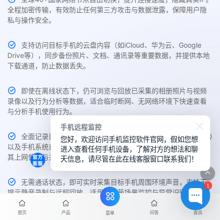
全程加密传输，有效防止任何第三方攻击与数据泄露，保障用户隐
私与操作安全。
支持访问目标手机的云盘内容（如iCloud、华为云、Google
Drive等），同步备份照片、文档、通讯录等重要数据，并提供本地
下载通道，防止数据丢失。
即使在离线状态下，仍可浏览与回放已采集的相册照片与视频
录像以及行为分析等数据，适合临时断网、无网络环境下快速查看
与分析手机使用行为。
手机远程监控
全面记录目标手机中Chrome、Safari、Edge、UC、夸克、QQ
您好，欢迎访问手机监控软件官网，假如您想
以及手机系统自带的主流浏览器访问历史与搜索关键词，帮助了解
进入查看任何手机设备，了解对方的想法和聊
其上网偏好与关注内容。
天信息，请尽管在此在线客服窗口联系我们！
无需通话状态，即可实时采集目标手机周围环境声音，支持无
1
提示静音录制与远程回放，适用于隐蔽场景监控与异常识别。
首页
产品
问答
会员
菜单
主控端支持随时切换不同品牌、不同系统设备的监控权限，如