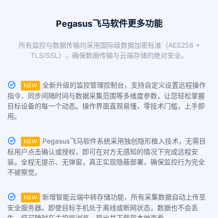
Pegasus飞马软件更多功能
所有监控与数据传输均采用国际级数据加密标准（AES256 +
TLS/SSL），确保数据传输与云端存储的绝对安全。
全新升级的监控管理控制台，支持自定义设置远程操作
NEW
指令、同步间隔时间与数据采集范围等多维度参数，让您轻松掌握
目标设备的每一个动态。操作界面直观易懂，零技术门槛，上手即
用。
Pegasus飞马软件系统采用独创隐形植入技术，无需目
NEW
标用户点击确认或授权，即可在对方无感知的情况下完成远程安
装。全程无提示、无弹窗，真正实现隐蔽部署，确保监控行为完全
不被察觉。
新增智能云端中转存储功能，所有采集数据自动上传至
NEW
安全服务器。即使目标手机处于离线或断网状态，数据也不会丢
失，您可随时在主控端浏览、导出并下载至本地查看。