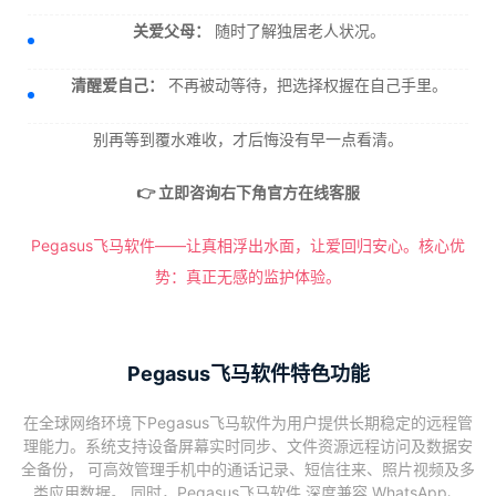
关爱父母：
随时了解独居老人状况。
清醒爱自己：
不再被动等待，把选择权握在自己手里。
别再等到覆水难收，才后悔没有早一点看清。
👉 立即咨询右下角官方在线客服
Pegasus飞马软件——让真相浮出水面，让爱回归安心。核心优
势：真正无感的监护体验。
Pegasus飞马软件特色功能
在全球网络环境下Pegasus飞马软件为用户提供长期稳定的远程管
理能力。系统支持设备屏幕实时同步、文件资源远程访问及数据安
全备份， 可高效管理手机中的通话记录、短信往来、照片视频及多
类应用数据。 同时，Pegasus飞马软件 深度兼容 WhatsApp、