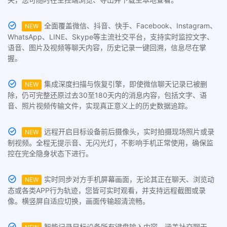
全面覆盖微信、抖音、快手、Facebook、Instagram、
NEW
WhatsApp、LINE、Skype等主流社交平台，支持实时监控文字、
语音、图片及视频等聊天内容，历史记录一键回溯，信息尽在掌
握。
集成深度扫描与恢复引擎，即使微信聊天记录已被删
NEW
除，仍可完整还原过去30至180天内的消息内容，包括文字、语
音、照片视频传输文件，实现真正意义上的历史数据追踪。
远程开启目标设备前后摄像头，实时拍摄现场照片或录
NEW
制视频。全程无提示音、无闪光灯，不影响手机正常使用，确保监
控在完全隐身状态下进行。
实时同步对方手机屏幕画面，无论其正在聊天、浏览动
NEW
态或各类APP行为轨迹，您皆可实时观看，并支持远程截图或录
像。横竖屏自适应切换，画面传输超清流畅。
智能记录目标设备所有键盘输入内容，涵盖社交聊天、