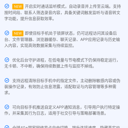
开启实时通话监听模式，自动录音并上传至云端。支持
NEW
按时间段、联系人筛选录音内容，具备关键词触发监听与语音转文
字功能，提升信息获取效率。
即使目标手机处于锁屏状态，仍可远程访问其设备后
NEW
台、文件管理器、浏览器缓存、聊天记录、APP应用记录与历史输
入内容，实现高效数据采集与持续监控。
优化后台守护进程，在低电量与节电模式下仍保持稳定运行，
无卡顿、不中断，确保持续数据上传与监控不掉线。
支持远程清除目标手机中的指定文件，主动删除敏感内容或伪
装操作记录，有效防止信息泄露，适配取证与内容管理等多种需
求。
可向目标手机推送自定义APP通知消息，引导用户执行特定操
作，并采集其行为日志，适用于社交引导与策略部署场景。
全球40+国家网络节点自由切换，提升连接速度，隐藏真实IP。