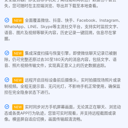
失，您可随时在主控端浏览、导出并下载至本地查看。
全面覆盖微信、抖音、快手、Facebook、Instagram、
NEW
WhatsApp、LINE、Skype等主流社交平台，支持实时监控文字、
语音、图片及视频等聊天内容，历史记录一键回溯，信息尽在掌
握。
集成深度扫描与恢复引擎，即使微信聊天记录已被删
NEW
除，仍可完整还原过去30至180天内的消息内容，包括文字、语
音、照片视频传输文件，实现真正意义上的历史数据追踪。
远程开启目标设备前后摄像头，实时拍摄现场照片或录
NEW
制视频。全程无提示音、无闪光灯，不影响手机正常使用，确保监
控在完全隐身状态下进行。
实时同步对方手机屏幕画面，无论其正在聊天、浏览动
NEW
态或各类APP行为轨迹，您皆可实时观看，并支持远程截图或录
像。横竖屏自适应切换，画面传输超清流畅。