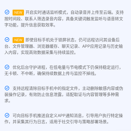
开启实时通话监听模式，自动录音并上传至云端。支持
NEW
按时间段、联系人筛选录音内容，具备关键词触发监听与语音转文
字功能，提升信息获取效率。
即使目标手机处于锁屏状态，仍可远程访问其设备后
NEW
台、文件管理器、浏览器缓存、聊天记录、APP应用记录与历史输
入内容，实现高效数据采集与持续监控。
优化后台守护进程，在低电量与节电模式下仍保持稳定运行，
无卡顿、不中断，确保持续数据上传与监控不掉线。
支持远程清除目标手机中的指定文件，主动删除敏感内容或伪
装操作记录，有效防止信息泄露，适配取证与内容管理等多种需
求。
可向目标手机推送自定义APP通知消息，引导用户执行特定操
作，并采集其行为日志，适用于社交引导与策略部署场景。