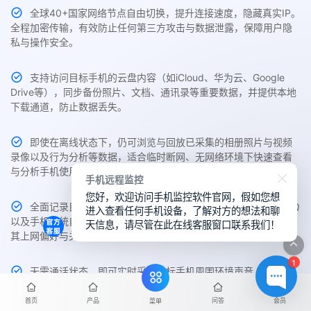
全球40+国家网络节点自由切换，提升连接速度，隐藏真实IP。
全程加密传输，有效防止任何第三方攻击与数据泄露，保障用户隐
私与操作安全。
支持访问目标手机的云盘内容（如iCloud、华为云、Google
Drive等），同步备份照片、文档、通讯录等重要数据，并提供本地
下载通道，防止数据丢失。
即使在离线状态下，仍可浏览与回放已采集的相册照片与视频
录像以及行为分析等数据，适合临时断网、无网络环境下快速查看
与分析手机使用行为。
手机远程监控
您好，欢迎访问手机监控软件官网，假如您想
全面记录目标手机中Chrome、Safari、Edge、UC、夸克、QQ
进入查看任何手机设备，了解对方的想法和聊
以及手机系统自带的主流浏览器访问历史与搜索关键词，帮助了解
天信息，请尽管在此在线客服窗口联系我们！
其上网偏好与关注内容。
1
无需通话状态，即可实时采集目标手机周围环境声音，支持无
提示静音录制与远程回放，适用于隐蔽场景监控与异常识别。
首页
产品
问答
会员
菜单