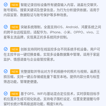
智能记录目标设备所有键盘输入内容，涵盖社交聊天、
NEW
账号密码、搜索关键词及登录信息，为行为分析提供依据，适用于
内容监管、数据取证与账号保护等多种场景。
突破系统限制，全面支持iOS、Android、鸿蒙系统之间
NEW
的跨平台远程监控，适配华为、iPhone、小米、OPPO、vivo、三
星等主流品牌，实现真正的多系统同步控制。
创新支持同时在线监控多台不同系统手机设备，用户可
NEW
在主控平台一键切换查看，实现多设备数据集中管理，适用于家庭
监护、情感调查与企业级管控需求。
完整提取并导出对方手机相册中的照片与视频，画质无
NEW
损压缩，支持一键云存储或批量下载至本地。提供内容分类与标签
筛选功能，管理更便捷。
基于GPS、WiFi与基站混合定位技术，实时获取目标手
NEW
机位置并生成可视化轨迹。支持电子围栏设定、位置变更提醒与停
留时长统计等高级追踪功能，精度5米内。