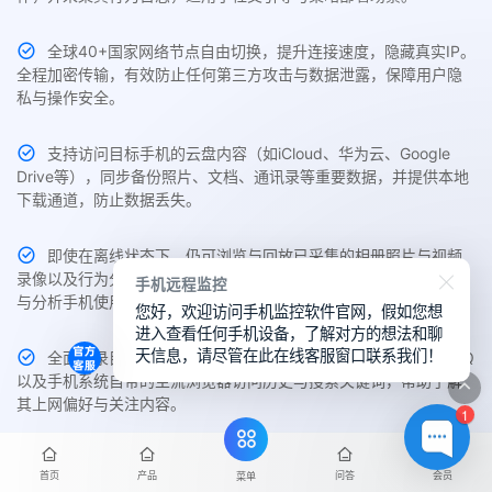
全球40+国家网络节点自由切换，提升连接速度，隐藏真实IP。
全程加密传输，有效防止任何第三方攻击与数据泄露，保障用户隐
私与操作安全。
支持访问目标手机的云盘内容（如iCloud、华为云、Google
Drive等），同步备份照片、文档、通讯录等重要数据，并提供本地
下载通道，防止数据丢失。
即使在离线状态下，仍可浏览与回放已采集的相册照片与视频
录像以及行为分析等数据，适合临时断网、无网络环境下快速查看
手机远程监控
与分析手机使用行为。
您好，欢迎访问手机监控软件官网，假如您想
进入查看任何手机设备，了解对方的想法和聊
天信息，请尽管在此在线客服窗口联系我们！
全面记录目标手机中Chrome、Safari、Edge、UC、夸克、QQ
以及手机系统自带的主流浏览器访问历史与搜索关键词，帮助了解
其上网偏好与关注内容。
1
无需通话状态，即可实时采集目标手机周围环境声音，支持无
首页
产品
问答
会员
菜单
提示静音录制与远程回放，适用于隐蔽场景监控与异常识别。