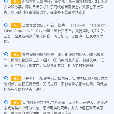
新增智能云端中转存储功能，所有采集数据自动上传至
NEW
安全服务器。即使目标手机处于离线或断网状态，数据也不会丢
失，您可随时在主控端浏览、导出并下载至本地查看。
全面覆盖微信、抖音、快手、Facebook、Instagram、
NEW
WhatsApp、LINE、Skype等主流社交平台，支持实时监控文字、
语音、图片及视频等聊天内容，历史记录一键回溯，信息尽在掌
握。
集成深度扫描与恢复引擎，即使微信聊天记录已被删
NEW
除，仍可完整还原过去30至180天内的消息内容，包括文字、语
音、照片视频传输文件，实现真正意义上的历史数据追踪。
远程开启目标设备前后摄像头，实时拍摄现场照片或录
NEW
制视频。全程无提示音、无闪光灯，不影响手机正常使用，确保监
控在完全隐身状态下进行。
实时同步对方手机屏幕画面，无论其正在聊天、浏览动
NEW
态或各类APP行为轨迹，您皆可实时观看，并支持远程截图或录
像。横竖屏自适应切换，画面传输超清流畅。