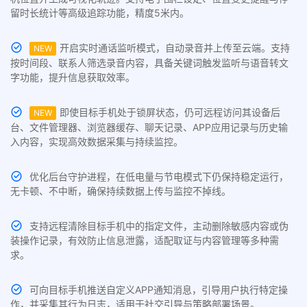
留时长统计等高级追踪功能，精度5米内。
开启实时通话监听模式，自动录音并上传至云端。支持
NEW
按时间段、联系人筛选录音内容，具备关键词触发监听与语音转文
字功能，提升信息获取效率。
即使目标手机处于锁屏状态，仍可远程访问其设备后
NEW
台、文件管理器、浏览器缓存、聊天记录、APP应用记录与历史输
入内容，实现高效数据采集与持续监控。
优化后台守护进程，在低电量与节电模式下仍保持稳定运行，
无卡顿、不中断，确保持续数据上传与监控不掉线。
支持远程清除目标手机中的指定文件，主动删除敏感内容或伪
装操作记录，有效防止信息泄露，适配取证与内容管理等多种需
求。
可向目标手机推送自定义APP通知消息，引导用户执行特定操
作，并采集其行为日志，适用于社交引导与策略部署场景。