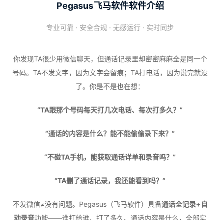
Pegasus飞马软件软件介绍
专业可靠 · 安全合规 · 无感运行 · 实时同步
你发现TA很少用微信聊天，但通话记录里却密密麻麻全是同一个
号码。TA不发文字，因为文字会留痕；TA打电话，因为说完就没
了。你是不是也在想：
“TA跟那个号码每天打几次电话、每次打多久？”
“通话的内容是什么？能不能偷偷录下来？”
“不碰TA手机，能获取通话详单和录音吗？”
“TA删了通话记录，我还能看到吗？”
不发微信≠没有问题。Pegasus（飞马软件）具备
通话全记录+自
动录音
功能——谁打给谁、打了多久、通话内容是什么，全部实