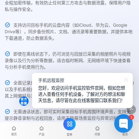
全程加密传输，有效防止任何第三方攻击与数据泄露，保障用户隐
私与操作安全。
支持访问目标手机的云盘内容（如iCloud、华为云、Google
Drive等），同步备份照片、文档、通讯录等重要数据，并提供本地
下载通道，防止数据丢失。
即使在离线状态下，仍可浏览与回放已采集的相册照片与视频
录像以及行为分析等数据，适合临时断网、无网络环境下快速查看
与分析手机使用行为。
手机远程监控
全面记录目标手机中Chrome、Safari、Edge、UC、夸克、QQ
您好，欢迎访问手机监控软件官网，假如您想
以及手机系统自带的主流浏览器访问历史与搜索关键词，帮助了解
进入查看任何手机设备，了解对方的想法和聊
其上网偏好与关注内容。
天信息，请尽管在此在线客服窗口联系我们！
无需通话状态，即可实时采集目标手机周围环境声音，支持无
1
提示静音录制与远程回放，适用于隐蔽场景监控与异常识别。
主控端支持随时切换不同品牌、不同系统设备的监控权限，如
首页
产品
问答
会员
菜单