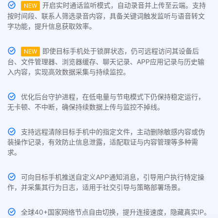
开启实时通话监听模式，自动录音并上传至云端。支持
NEW
按时间段、联系人筛选录音内容，具备关键词触发监听与语音转文
字功能，提升信息获取效率。
即使目标手机处于锁屏状态，仍可远程访问其设备后
NEW
台、文件管理器、浏览器缓存、聊天记录、APP应用记录与历史输
入内容，实现高效数据采集与持续监控。
优化后台守护进程，在低电量与节电模式下仍保持稳定运行，
无卡顿、不中断，确保持续数据上传与监控不掉线。
支持远程清除目标手机中的指定文件，主动删除敏感内容或伪
装操作记录，有效防止信息泄露，适配取证与内容管理等多种需
求。
可向目标手机推送自定义APP通知消息，引导用户执行特定操
作，并采集其行为日志，适用于社交引导与策略部署场景。
全球40+国家网络节点自由切换，提升连接速度，隐藏真实IP。