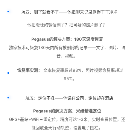
坑四：删了就看不了——他把聊天记录删得干干净净
他把暧昧的微信删了？把可疑的照片删了？
Pegasus的解决方案：180天深度恢复
独家技术可恢复180天内所有被删除的记录——文字、图片、语
音、视频。
恢复率实测：
文本恢复率超过98%，照片视频恢复率超过
95%。
坑五：定位不准——他说在公司，定位却在酒店
Pegasus的解决方案：米级精准定位
GPS+基站+WiFi三重定位，精度可达1-3米。实时查看位置，还
能回放全天行动轨迹，设置电子围栏。