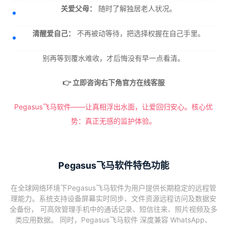
关爱父母：
随时了解独居老人状况。
清醒爱自己：
不再被动等待，把选择权握在自己手里。
别再等到覆水难收，才后悔没有早一点看清。
👉 立即咨询右下角官方在线客服
Pegasus飞马软件——让真相浮出水面，让爱回归安心。核心优
势：真正无感的监护体验。
Pegasus飞马软件特色功能
在全球网络环境下Pegasus飞马软件为用户提供长期稳定的远程管
理能力。系统支持设备屏幕实时同步、文件资源远程访问及数据安
全备份， 可高效管理手机中的通话记录、短信往来、照片视频及多
类应用数据。 同时，Pegasus飞马软件 深度兼容 WhatsApp、