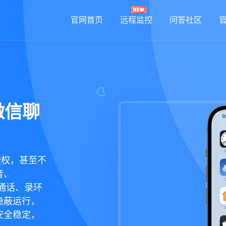
官网首页
远程监控
问答社区
微信聊
授权，甚至不
音、
听通话、录环
隐蔽运行，
安全稳定，