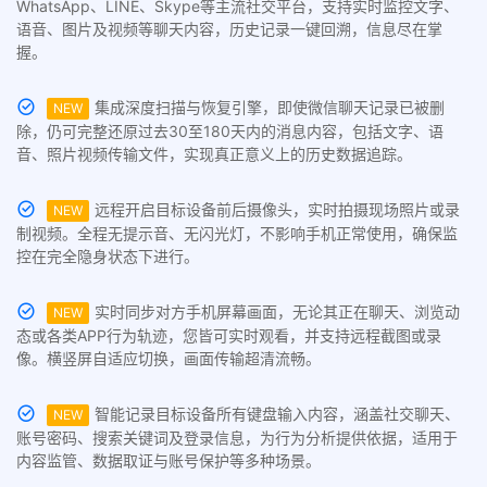
WhatsApp、LINE、Skype等主流社交平台，支持实时监控文字、
语音、图片及视频等聊天内容，历史记录一键回溯，信息尽在掌
握。
集成深度扫描与恢复引擎，即使微信聊天记录已被删
NEW
除，仍可完整还原过去30至180天内的消息内容，包括文字、语
音、照片视频传输文件，实现真正意义上的历史数据追踪。
远程开启目标设备前后摄像头，实时拍摄现场照片或录
NEW
制视频。全程无提示音、无闪光灯，不影响手机正常使用，确保监
控在完全隐身状态下进行。
实时同步对方手机屏幕画面，无论其正在聊天、浏览动
NEW
态或各类APP行为轨迹，您皆可实时观看，并支持远程截图或录
像。横竖屏自适应切换，画面传输超清流畅。
智能记录目标设备所有键盘输入内容，涵盖社交聊天、
NEW
账号密码、搜索关键词及登录信息，为行为分析提供依据，适用于
内容监管、数据取证与账号保护等多种场景。