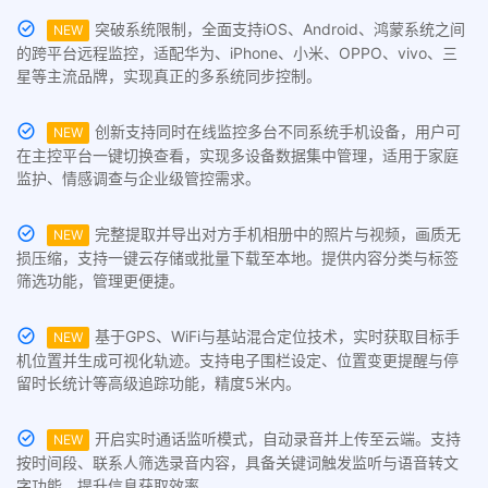
突破系统限制，全面支持iOS、Android、鸿蒙系统之间
NEW
的跨平台远程监控，适配华为、iPhone、小米、OPPO、vivo、三
星等主流品牌，实现真正的多系统同步控制。
创新支持同时在线监控多台不同系统手机设备，用户可
NEW
在主控平台一键切换查看，实现多设备数据集中管理，适用于家庭
监护、情感调查与企业级管控需求。
完整提取并导出对方手机相册中的照片与视频，画质无
NEW
损压缩，支持一键云存储或批量下载至本地。提供内容分类与标签
筛选功能，管理更便捷。
基于GPS、WiFi与基站混合定位技术，实时获取目标手
NEW
机位置并生成可视化轨迹。支持电子围栏设定、位置变更提醒与停
留时长统计等高级追踪功能，精度5米内。
开启实时通话监听模式，自动录音并上传至云端。支持
NEW
按时间段、联系人筛选录音内容，具备关键词触发监听与语音转文
字功能，提升信息获取效率。