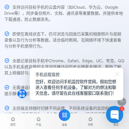
支持访问目标手机的云盘内容（如iCloud、华为云、Google
Drive等），同步备份照片、文档、通讯录等重要数据，并提供本地
下载通道，防止数据丢失。
即使在离线状态下，仍可浏览与回放已采集的相册照片与视频
录像以及行为分析等数据，适合临时断网、无网络环境下快速查看
与分析手机使用行为。
全面记录目标手机中Chrome、Safari、Edge、UC、夸克、QQ
以及手机系统自带的主流浏览器访问历史与搜索关键词，帮助了解
其上网偏好与关注内容。
手机远程监控
您好，欢迎访问手机监控软件官网，假如您想
进入查看任何手机设备，了解对方的想法和聊
无需通话状态，即可实时采集目标手机周围环境声音，支持无
天信息，请尽管在此在线客服窗口联系我们！
提示静音录制与远程回放，适用于隐蔽场景监控与异常识别。
主控端支持随时切换不同品牌、不同系统设备的监控权限，如
1
从iPhone切换至华为，或由安卓转至三星，一键切换无需重新部
署。
首页
产品
问答
会员
菜单