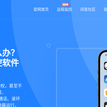
官网首页
远程监控
问答社区
么办？
控软件
授权，甚至不
音、
听通话、录环
隐蔽运行，