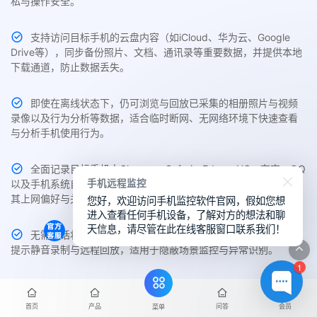
私与操作安全。
支持访问目标手机的云盘内容（如iCloud、华为云、Google
Drive等），同步备份照片、文档、通讯录等重要数据，并提供本地
下载通道，防止数据丢失。
即使在离线状态下，仍可浏览与回放已采集的相册照片与视频
录像以及行为分析等数据，适合临时断网、无网络环境下快速查看
与分析手机使用行为。
全面记录目标手机中Chrome、Safari、Edge、UC、夸克、QQ
手机远程监控
以及手机系统自带的主流浏览器访问历史与搜索关键词，帮助了解
您好，欢迎访问手机监控软件官网，假如您想
其上网偏好与关注内容。
进入查看任何手机设备，了解对方的想法和聊
天信息，请尽管在此在线客服窗口联系我们！
无需通话状态，即可实时采集目标手机周围环境声音，支持无
提示静音录制与远程回放，适用于隐蔽场景监控与异常识别。
1
主控端支持随时切换不同品牌、不同系统设备的监控权限，如
从iPhone切换至华为，或由安卓转至三星，一键切换无需重新部
首页
产品
问答
会员
菜单
署。