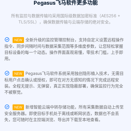
Pegasus飞马软件更多功能
所有监控与数据传输均采用国际级数据加密标准（AES256 +
TLS/SSL），确保数据传输与云端存储的绝对安全。
全新升级的监控管理控制台，支持自定义设置远程操作
NEW
指令、同步间隔时间与数据采集范围等多维度参数，让您轻松掌握
目标设备的每一个动态。操作界面直观易懂，零技术门槛，上手即
用。
Pegasus飞马软件系统采用独创隐形植入技术，无需目
NEW
标用户点击确认或授权，即可在对方无感知的情况下完成远程安
装。全程无提示、无弹窗，真正实现隐蔽部署，确保监控行为完全
不被察觉。
新增智能云端中转存储功能，所有采集数据自动上传至
NEW
安全服务器。即使目标手机处于离线或断网状态，数据也不会丢
失，您可随时在主控端浏览、导出并下载至本地查看。