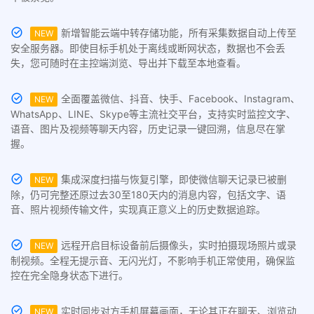
新增智能云端中转存储功能，所有采集数据自动上传至
NEW
安全服务器。即使目标手机处于离线或断网状态，数据也不会丢
失，您可随时在主控端浏览、导出并下载至本地查看。
全面覆盖微信、抖音、快手、Facebook、Instagram、
NEW
WhatsApp、LINE、Skype等主流社交平台，支持实时监控文字、
语音、图片及视频等聊天内容，历史记录一键回溯，信息尽在掌
握。
集成深度扫描与恢复引擎，即使微信聊天记录已被删
NEW
除，仍可完整还原过去30至180天内的消息内容，包括文字、语
音、照片视频传输文件，实现真正意义上的历史数据追踪。
远程开启目标设备前后摄像头，实时拍摄现场照片或录
NEW
制视频。全程无提示音、无闪光灯，不影响手机正常使用，确保监
控在完全隐身状态下进行。
实时同步对方手机屏幕画面，无论其正在聊天、浏览动
NEW