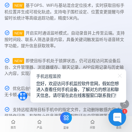
基于GPS、WiFi与基站混合定位技术，实时获取目标手
NEW
机位置并生成可视化轨迹。支持电子围栏设定、位置变更提醒与停
留时长统计等高级追踪功能，精度5米内。
开启实时通话监听模式，自动录音并上传至云端。支持
NEW
按时间段、联系人筛选录音内容，具备关键词触发监听与语音转文
字功能，提升信息获取效率。
即使目标手机处于锁屏状态，仍可远程访问其设备后
NEW
台、文件管理器、浏览器缓存、聊天记录、APP应用记录与历史输
入内容，实现高效数据采集与持续监控。
手机远程监控
您好，欢迎访问手机监控软件官网，假如您想
优化后台守护进程，在低电量与节电模式下仍保持稳定运行，
进入查看任何手机设备，了解对方的想法和聊
天信息，请尽管在此在线客服窗口联系我们！
无卡顿、不中断，确保持续数据上传与监控不掉线。
支持远程清除目标手机中的指定文件，主动删除敏感内容或伪
1
装操作记录，有效防止信息泄露，适配取证与内容管理等多种需
求。
首页
产品
问答
会员
菜单