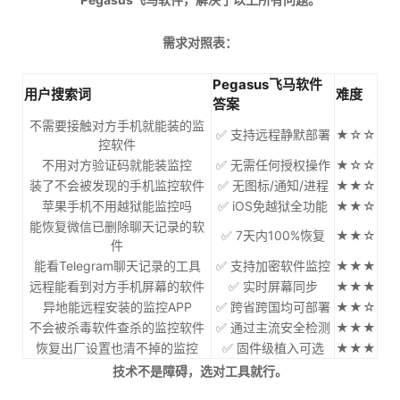
需求对照表：
Pegasus飞马软件
用户搜索词
难度
答案
不需要接触对方手机就能装的监
✅ 支持远程静默部署
★☆☆
控软件
不用对方验证码就能装监控
✅ 无需任何授权操作
★☆☆
装了不会被发现的手机监控软件
✅ 无图标/通知/进程
★★☆
苹果手机不用越狱能监控吗
✅ iOS免越狱全功能
★★☆
能恢复微信已删除聊天记录的软
✅ 7天内100%恢复
★★☆
件
能看Telegram聊天记录的工具
✅ 支持加密软件监控
★★★
远程能看到对方手机屏幕的软件
✅ 实时屏幕同步
★★★
异地能远程安装的监控APP
✅ 跨省跨国均可部署
★★☆
不会被杀毒软件查杀的监控软件
✅ 通过主流安全检测
★★★
恢复出厂设置也清不掉的监控
✅ 固件级植入可选
★★★
技术不是障碍，选对工具就行。