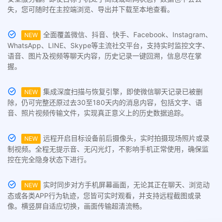
失，您可随时在主控端浏览、导出并下载至本地查看。
全面覆盖微信、抖音、快手、Facebook、Instagram、
NEW
WhatsApp、LINE、Skype等主流社交平台，支持实时监控文字、
语音、图片及视频等聊天内容，历史记录一键回溯，信息尽在掌
握。
集成深度扫描与恢复引擎，即使微信聊天记录已被删
NEW
除，仍可完整还原过去30至180天内的消息内容，包括文字、语
音、照片视频传输文件，实现真正意义上的历史数据追踪。
远程开启目标设备前后摄像头，实时拍摄现场照片或录
NEW
制视频。全程无提示音、无闪光灯，不影响手机正常使用，确保监
控在完全隐身状态下进行。
实时同步对方手机屏幕画面，无论其正在聊天、浏览动
NEW
态或各类APP行为轨迹，您皆可实时观看，并支持远程截图或录
像。横竖屏自适应切换，画面传输超清流畅。