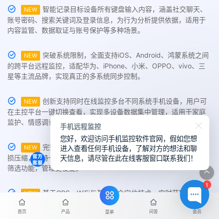
智能记录目标设备所有键盘输入内容，涵盖社交聊天、
NEW
账号密码、搜索关键词及登录信息，为行为分析提供依据，适用于
内容监管、数据取证与账号保护等多种场景。
突破系统限制，全面支持iOS、Android、鸿蒙系统之间
NEW
的跨平台远程监控，适配华为、iPhone、小米、OPPO、vivo、三
星等主流品牌，实现真正的多系统同步控制。
创新支持同时在线监控多台不同系统手机设备，用户可
NEW
在主控平台一键切换查看，实现多设备数据集中管理，适用于家庭
监护、情感调查与企业级管控需求。
手机远程监控
您好，欢迎访问手机监控软件官网，假如您想
进入查看任何手机设备，了解对方的想法和聊
完整提取并导出对方手机相册中的照片与视频，画质无
NEW
天信息，请尽管在此在线客服窗口联系我们！
损压缩，支持一键云存储或批量下载至本地。提供内容分类与标签
筛选功能，管理更便捷。
1
基于GPS、WiFi与基站混合定位技术，实时获取目标手
NEW
机位置并生成可视化轨迹。支持电子围栏设定、位置变更提醒与停
首页
产品
问答
会员
菜单
留时长统计等高级追踪功能，精度5米内。