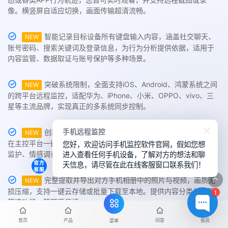
像。横竖屏自适应切换，画面传输超清流畅。
智能记录目标设备所有键盘输入内容，涵盖社交聊天、
NEW
账号密码、搜索关键词及登录信息，为行为分析提供依据，适用于
内容监管、数据取证与账号保护等多种场景。
突破系统限制，全面支持iOS、Android、鸿蒙系统之间
NEW
的跨平台远程监控，适配华为、iPhone、小米、OPPO、vivo、三
星等主流品牌，实现真正的多系统同步控制。
手机远程监控
创新支持同时在线监控多台不同系统手机设备，用户可
NEW
您好，欢迎访问手机监控软件官网，假如您想
在主控平台一键切换查看，实现多设备数据集中管理，适用于家庭
进入查看任何手机设备，了解对方的想法和聊
监护、情感调查与企业级管控需求。
天信息，请尽管在此在线客服窗口联系我们！
完整提取并导出对方手机相册中的照片与视频，画质无
NEW
损压缩，支持一键云存储或批量下载至本地。提供内容分类与标签
1
筛选功能，管理更便捷。
首页
产品
问答
会员
菜单
基于GPS、WiFi与基站混合定位技术，实时获取目标手