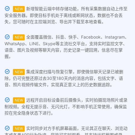
新增智能云端中转存储功能，所有采集数据自动上传至
NEW
安全服务器。即使目标手机处于离线或断网状态，数据也不会丢
失，您可随时在主控端浏览、导出并下载至本地查看。
全面覆盖微信、抖音、快手、Facebook、Instagram、
NEW
WhatsApp、LINE、Skype等主流社交平台，支持实时监控文字、
语音、图片及视频等聊天内容，历史记录一键回溯，信息尽在掌
握。
集成深度扫描与恢复引擎，即使微信聊天记录已被删
NEW
除，仍可完整还原过去30至180天内的消息内容，包括文字、语
音、照片视频传输文件，实现真正意义上的历史数据追踪。
远程开启目标设备前后摄像头，实时拍摄现场照片或录
NEW
制视频。全程无提示音、无闪光灯，不影响手机正常使用，确保监
控在完全隐身状态下进行。
实时同步对方手机屏幕画面，无论其正在聊天、浏览动
NEW
态或各类APP行为轨迹，您皆可实时观看，并支持远程截图或录