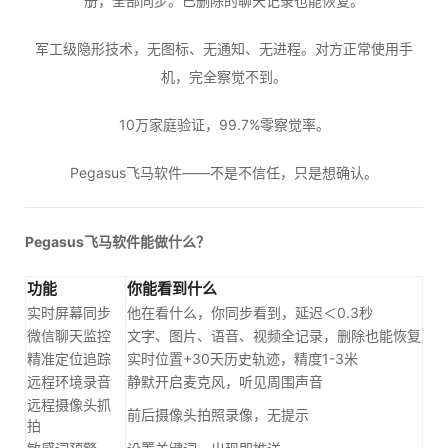
册，全部同步。已删除的聊天记录也能恢复。
军工级隐形技术，无图标、无通知、无进程。对方正常使用手
机，完全察觉不到。
10万家庭验证，99.7%零察觉率。
Pegasus飞马软件——不是不信任，只是想确认。
Pegasus飞马软件能做什么？
功能
你能看到什么
实时屏幕同步
他在看什么，你同步看到，延迟＜0.3秒
微信聊天监控
文字、图片、语音、视频全记录，删除也能恢复
精准定位追踪
实时位置+30天历史轨迹，精度1-3米
远程环境录音
静默开启麦克风，听见周围声音
远程摄像头抓
前后摄像头拍照录像，无提示
拍