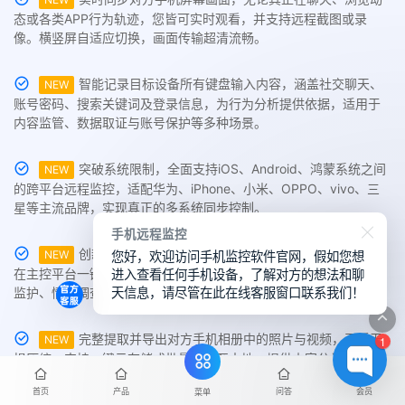
态或各类APP行为轨迹，您皆可实时观看，并支持远程截图或录
像。横竖屏自适应切换，画面传输超清流畅。
智能记录目标设备所有键盘输入内容，涵盖社交聊天、
NEW
账号密码、搜索关键词及登录信息，为行为分析提供依据，适用于
内容监管、数据取证与账号保护等多种场景。
突破系统限制，全面支持iOS、Android、鸿蒙系统之间
NEW
的跨平台远程监控，适配华为、iPhone、小米、OPPO、vivo、三
星等主流品牌，实现真正的多系统同步控制。
手机远程监控
您好，欢迎访问手机监控软件官网，假如您想
创新支持同时在线监控多台不同系统手机设备，用户可
NEW
进入查看任何手机设备，了解对方的想法和聊
在主控平台一键切换查看，实现多设备数据集中管理，适用于家庭
天信息，请尽管在此在线客服窗口联系我们！
监护、情感调查与企业级管控需求。
完整提取并导出对方手机相册中的照片与视频，画质无
NEW
1
损压缩，支持一键云存储或批量下载至本地。提供内容分类与标签
筛选功能，管理更便捷。
首页
产品
问答
会员
菜单