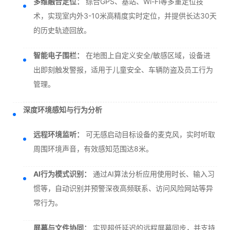
多维融合定位：
综合GPS、基站、Wi-Fi等多重定位技
术，实现室内外3-10米高精度实时定位，并提供长达30天
的历史轨迹回放。
智能电子围栏：
在地图上自定义安全/敏感区域，设备进
出即刻触发警报，适用于儿童安全、车辆防盗及员工行为
管理。
深度环境感知与行为分析
远程环境监听：
可无感启动目标设备的麦克风，实时听取
周围环境声音，有效感知范围达8米。
AI行为模式识别：
通过AI算法分析应用使用时长、输入习
惯等，自动识别并预警深夜高频联系、访问风险网站等异
常行为。
屏幕与文件协同：
实现超低延迟的远程屏幕同步，并支持