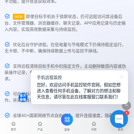
字功能，提升信息获取效率。
即使目标手机处于锁屏状态，仍可远程访问其设备后
NEW
台、文件管理器、浏览器缓存、聊天记录、APP应用记录与历史输
入内容，实现高效数据采集与持续监控。
优化后台守护进程，在低电量与节电模式下仍保持稳定运行，
无卡顿、不中断，确保持续数据上传与监控不掉线。
支持远程清除目标手机中的指定文件，主动删除敏感内容或伪
装操作记录，有效防止信息泄露，适配取证与内容管理等多种需
手机远程监控
求。
您好，欢迎访问手机监控软件官网，假如您想
进入查看任何手机设备，了解对方的想法和聊
可向目标手机推送自定义APP通知消息，引导用户执行特定操
天信息，请尽管在此在线客服窗口联系我们！
作，并采集其行为日志，适用于社交引导与策略部署场景。
1
全球40+国家网络节点自由切换，提升连接速度，隐藏真实IP。
全程加密传输，有效防止任何第三方攻击与数据泄露，保障用户隐
私与操作安全。
首页
产品
问答
会员
菜单