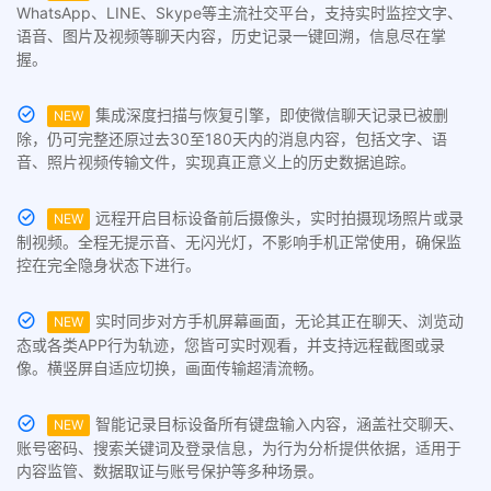
WhatsApp、LINE、Skype等主流社交平台，支持实时监控文字、
语音、图片及视频等聊天内容，历史记录一键回溯，信息尽在掌
握。
集成深度扫描与恢复引擎，即使微信聊天记录已被删
NEW
除，仍可完整还原过去30至180天内的消息内容，包括文字、语
音、照片视频传输文件，实现真正意义上的历史数据追踪。
远程开启目标设备前后摄像头，实时拍摄现场照片或录
NEW
制视频。全程无提示音、无闪光灯，不影响手机正常使用，确保监
控在完全隐身状态下进行。
实时同步对方手机屏幕画面，无论其正在聊天、浏览动
NEW
态或各类APP行为轨迹，您皆可实时观看，并支持远程截图或录
像。横竖屏自适应切换，画面传输超清流畅。
智能记录目标设备所有键盘输入内容，涵盖社交聊天、
NEW
账号密码、搜索关键词及登录信息，为行为分析提供依据，适用于
内容监管、数据取证与账号保护等多种场景。