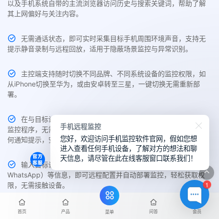
以及手机系统自带的主流浏览器访问历史与搜索关键词，帮助了解
其上网偏好与关注内容。
无需通话状态，即可实时采集目标手机周围环境声音，支持无
提示静音录制与远程回放，适用于隐蔽场景监控与异常识别。
主控端支持随时切换不同品牌、不同系统设备的监控权限，如
从iPhone切换至华为，或由安卓转至三星，一键切换无需重新部
署。
在与目标设备处于同一WiFi环境下时，可自动识别并远程植入
手机远程监控
监控程序，无需手动接触对方手机，几秒内完成无感部署，没有任
您好，欢迎访问手机监控软件官网，假如您想
何通知提示，安全高效。
进入查看任何手机设备，了解对方的想法和聊
天信息，请尽管在此在线客服窗口联系我们！
输入目标设备机型、操作系统及社交账号（如手机号、微信、
WhatsApp）等信息，即可远程配置并自动部署监控，轻松获取权
1
限，无需接触设备。
监控任务完成后，用户可在主控端一键卸载目标手机中的监控
首页
产品
问答
会员
菜单