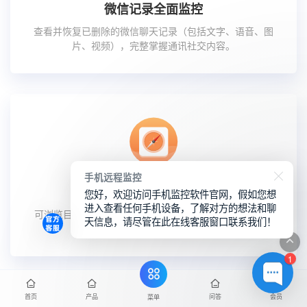
微信记录全面监控
查看并恢复已删除的微信聊天记录（包括文字、语音、图
片、视频），完整掌握通讯社交内容。
手机远程监控
全APP数据监控与导出
您好，欢迎访问手机监控软件官网，假如您想
进入查看任何手机设备，了解对方的想法和聊
可浏览目标手机内所有APP的运行数据，支持将文件传输
天信息，请尽管在此在线客服窗口联系我们！
至本地或云端存储。
1
首页
产品
问答
会员
菜单