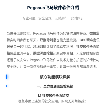
Pegasus飞马软件软件介绍
专业可靠 · 安全合规 · 无感运行 · 实时同步
当信任出现裂痕，Pegasus飞马软件为您提供清晰答案。
微信监
控
实时同步所有聊天，
已删除消息
也能完整恢复。
GPS精准定位
记录每一段行程，
环境监听
让您了解真实状况。
社交软件全面监
控
覆盖主流平台，
数据深度挖掘
还原完整真相。无论是婚姻疑虑
还是子女安全，Pegasus飞马软件以技术力量守护您的知情权与
安全感，让每一次选择都基于事实，让每一份关系都清澈透明。
核心功能模块详解
一、全方位通讯监控系统
1.1 社交软件全面监控
覆盖市面上主流的社交应用，实现无死角监控：