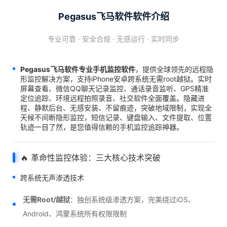
Pegasus飞马软件软件介绍
专业可靠 · 安全合规 · 无感运行 · 实时同步
Pegasus飞马软件专业手机监控软件
，提供全球领先的远程隐
形监控解决方案，支持iPhone安卓跨系统无需root越狱。实时
屏幕查看、微信QQ聊天记录监控、通话录音监听、GPS精准
定位追踪、环境远程拍照录音、社交软件全面覆盖。隐藏进
程、静默后台、无感安装、不留痕迹，突破地域限制，实现全
天候不间断隐形监控，短信记录、键盘输入、文件提取、位置
轨迹一目了然，是您值得信赖的手机监控追踪神器。
🔥 革命性监控体验：三大核心技术突破
跨系统无声渗透技术
无需Root/越狱
：独创系统级渗透方案，完美绕过iOS、
Android、鸿蒙系统所有权限限制