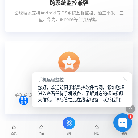
跨系统监控兼容
全球独家支持Android与iOS系统互相监控，涵盖小米、三
星、华为、iPhone等主流品牌。
手机远程监控
多设备同时管理
您好，欢迎访问手机监控软件官网，假如您想
进入查看任何手机设备，了解对方的想法和聊
突破单设备限制，支持同时监控多台手机，并可随时切换
天信息，请尽管在此在线客服窗口联系我们！
查看不同设备。
1
首页
产品
问答
会员
菜单