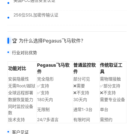
美国FCC通信安全认证
256位SSL加密传输认证
🏆 为什么选择Pegasus飞马软件？
行业对比优势
Pegasus飞马软
普通监控软
传统取证工
功能对比
件
件
具
安装隐蔽性
完全隐形
部分可见
需物理接触
无需Root/越狱
✅支持
❌需要
✅部分支持
全球远程部署
✅支持
❌不支持
❌不支持
数据恢复能力
180天内
30天内
需要专业设备
同时监控设备
无限制
通常1-3台
单台
数
技术支持
24/7多语言
有限时间
需预约
客户见证