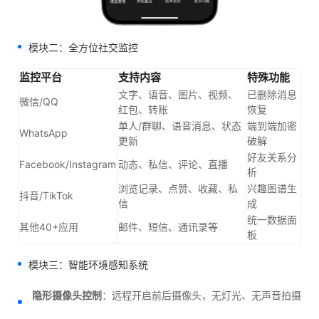
模块二：全方位社交监控
监控平台
支持内容
特殊功能
文字、语音、图片、视频、
已删除消息
微信/QQ
红包、转账
恢复
单人/群聊、语音消息、状态
端到端加密
WhatsApp
更新
破解
好友关系分
Facebook/Instagram
动态、私信、评论、直播
析
浏览记录、点赞、收藏、私
兴趣图谱生
抖音/TikTok
信
成
统一数据面
其他40+应用
邮件、短信、通讯录等
板
模块三：智能环境感知系统
隐形摄像头控制
：远程开启前后摄像头，无灯光、无声音拍摄