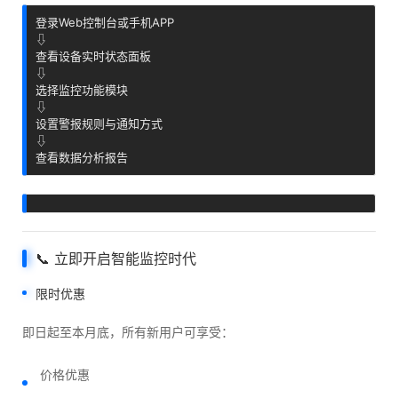
登录Web控制台或手机APP

⇩

查看设备实时状态面板

⇩

选择监控功能模块

⇩

设置警报规则与通知方式

⇩

查看数据分析报告
📞 立即开启智能监控时代
限时优惠
即日起至本月底，所有新用户可享受：
价格优惠