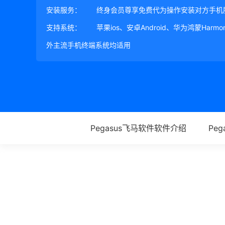
安装服务：
终身会员尊享免费代为操作安装对方手机
支持系统：
苹果ios、安卓Android、华为鸿蒙Harm
外主流手机终端系统均适用
Pegasus飞马软件软件介绍
Pe