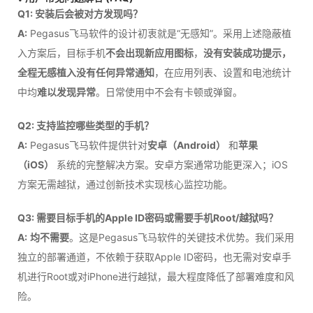
Q1: 安装后会被对方发现吗？
A:
Pegasus飞马软件的设计初衷就是“无感知”。采用上述隐蔽植
入方案后，目标手机
不会出现新应用图标
，
没有安装成功提示，
全程无感植入没有任何异常通知
，在应用列表、设置和电池统计
中均
难以发现异常
。日常使用中不会有卡顿或弹窗。
Q2: 支持监控哪些类型的手机？
A:
Pegasus飞马软件提供针对
安卓（Android）
和
苹果
（iOS）
系统的完整解决方案。安卓方案通常功能更深入；iOS
方案无需越狱，通过创新技术实现核心监控功能。
Q3: 需要目标手机的Apple ID密码或需要手机Root/越狱吗？
A:
均不需要
。这是Pegasus飞马软件的关键技术优势。我们采用
独立的部署通道，不依赖于获取Apple ID密码，也无需对安卓手
机进行Root或对iPhone进行越狱，最大程度降低了部署难度和风
险。