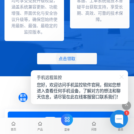
均可享受免费升级权益，
客服、工单系统或技术答
涵盖系统兼容更新、功能
疑平台获取支持，享受长
增强、界面优化与安全协
期、高效、可靠的技术保
议升级等，确保您始终使
障。
用最新、最强、最稳定的
监控版本。
点击领取
手机远程监控
您好，欢迎访问手机监控软件官网，假如您想
进入查看任何手机设备，了解对方的想法和聊
更新记录
天信息，请尽管在此在线客服窗口联系我们！
1
2025-11-14
V4.1
首页
产品
问答
会员
菜单