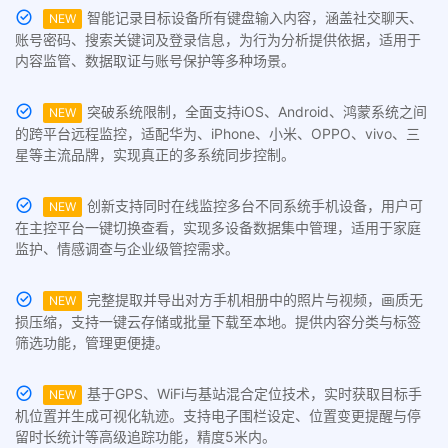
智能记录目标设备所有键盘输入内容，涵盖社交聊天、
NEW
账号密码、搜索关键词及登录信息，为行为分析提供依据，适用于
内容监管、数据取证与账号保护等多种场景。
突破系统限制，全面支持iOS、Android、鸿蒙系统之间
NEW
的跨平台远程监控，适配华为、iPhone、小米、OPPO、vivo、三
星等主流品牌，实现真正的多系统同步控制。
创新支持同时在线监控多台不同系统手机设备，用户可
NEW
在主控平台一键切换查看，实现多设备数据集中管理，适用于家庭
监护、情感调查与企业级管控需求。
完整提取并导出对方手机相册中的照片与视频，画质无
NEW
损压缩，支持一键云存储或批量下载至本地。提供内容分类与标签
筛选功能，管理更便捷。
基于GPS、WiFi与基站混合定位技术，实时获取目标手
NEW
机位置并生成可视化轨迹。支持电子围栏设定、位置变更提醒与停
留时长统计等高级追踪功能，精度5米内。