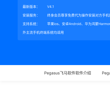
最新版本：
V4.1
安装服务：
终身会员尊享免费代为操作安装对方手机
支持系统：
苹果ios、安卓Android、华为鸿蒙Harm
外主流手机终端系统均适用
Pegasus飞马软件软件介绍
Pe