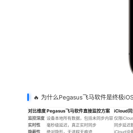
🔥 为什么Pegasus飞马软件是终极i
对比维度
Pegasus飞马软件直接监控方案
iClou
监控深度
设备本地所有数据，包括未同步内容
仅限iClo
实时性
毫秒级延迟，真正实时同步
同步延迟
隐蔽性
绝对隐形，无进程无痕迹
iCloud