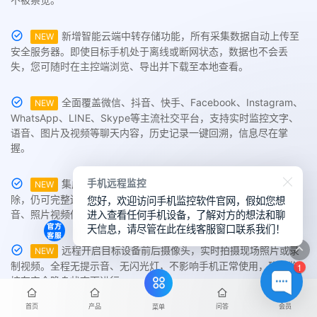
新增智能云端中转存储功能，所有采集数据自动上传至
NEW
安全服务器。即使目标手机处于离线或断网状态，数据也不会丢
失，您可随时在主控端浏览、导出并下载至本地查看。
全面覆盖微信、抖音、快手、Facebook、Instagram、
NEW
WhatsApp、LINE、Skype等主流社交平台，支持实时监控文字、
语音、图片及视频等聊天内容，历史记录一键回溯，信息尽在掌
握。
手机远程监控
集成深度扫描与恢复引擎，即使微信聊天记录已被删
NEW
您好，欢迎访问手机监控软件官网，假如您想
除，仍可完整还原过去30至180天内的消息内容，包括文字、语
进入查看任何手机设备，了解对方的想法和聊
音、照片视频传输文件，实现真正意义上的历史数据追踪。
天信息，请尽管在此在线客服窗口联系我们！
远程开启目标设备前后摄像头，实时拍摄现场照片或录
NEW
制视频。全程无提示音、无闪光灯，不影响手机正常使用，确保监
1
控在完全隐身状态下进行。
首页
产品
问答
会员
菜单
实时同步对方手机屏幕画面，无论其正在聊天、浏览动