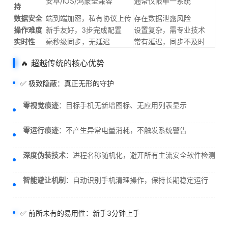
安卓/iOS/鸿蒙全兼容
通常仅限单一系统
持
数据安全
端到端加密，私有协议上传
存在数据泄露风险
操作难度
新手友好，3步完成配置
设置复杂，需专业技术
实时性
毫秒级同步，无延迟
常有延迟，同步不及时
🔥 超越传统的核心优势
✅ 极致隐蔽：真正无形的守护
零视觉痕迹
：目标手机无新增图标、无应用列表显示
零运行痕迹
：不产生异常电量消耗，不触发系统警告
深度伪装技术
：进程名称随机化，避开所有主流安全软件检测
智能避让机制
：自动识别手机清理操作，保持长期稳定运行
✅ 前所未有的易用性：新手3分钟上手