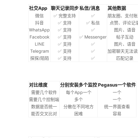
社交App
聊天记录同步
私信/消息
其他数据
微信
✅ 完整支持
✅
朋友圈、支付账
抖音
✅ 支持
✅ 私信
点赞、评论记
WhatsApp
✅ 支持
✅
图片、语音
Facebook
✅ 支持
✅ Messenger
帖子互动
LINE
✅ 支持
✅
图片、语音
Telegram
✅ 支持
✅
加密聊天无法读
探探/陌陌
✅ 支持
✅
匹配记录
对比维度
分别安装多个监控
Pegasus一个软件
需要几个软件
每个App一个
一个
需要几个控制端
多个
一个
数据是否统一
分散在不同地方
统一界面查看
能否交叉比对
困难
容易