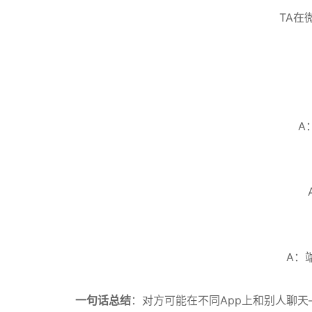
TA在
A
A：
一句话总结
：对方可能在不同App上和别人聊天—