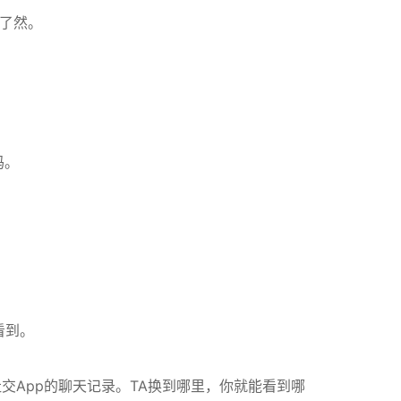
目了然。
码。
。
看到。
有社交App的聊天记录。TA换到哪里，你就能看到哪