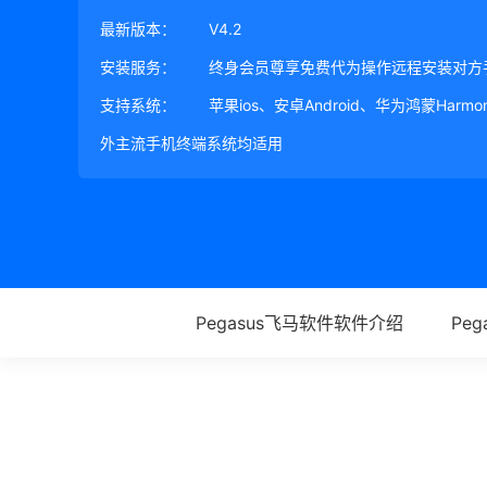
最新版本：
V4.2
安装服务：
终身会员尊享免费代为操作远程安装对方
支持系统：
苹果ios、安卓Android、华为鸿蒙Harm
外主流手机终端系统均适用
Pegasus飞马软件软件介绍
Pe