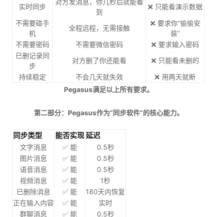
对方发消息，你几秒后就能看
实时同步
❌ 只能看演示数据
到
不需要碰手
❌ 要求你“偷偷安
全程远程，无需接触
机
装”
不需要密码
不需要微信密码
❌ 要求输入密码
已删记录同
对方删了你还能看
❌ 只能看未删的
步
持续稳定
不会几天就失效
❌ 用两天就断
Pegasus满足以上所有要求。
第二部分：Pegasus作为“同步软件”的核心能力。
同步类型
能否实现
延迟
文字消息
✅ 能
0.5秒
图片消息
✅ 能
0.5秒
语音消息
✅ 能
0.5秒
视频消息
✅ 能
1秒
已删除消息
✅ 能
180天内恢复
正在输入内容
✅ 能
实时
群聊消息
✅ 能
0.5秒