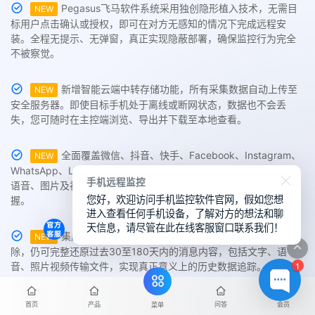
Pegasus飞马软件系统采用独创隐形植入技术，无需目
NEW
标用户点击确认或授权，即可在对方无感知的情况下完成远程安
装。全程无提示、无弹窗，真正实现隐蔽部署，确保监控行为完全
不被察觉。
新增智能云端中转存储功能，所有采集数据自动上传至
NEW
安全服务器。即使目标手机处于离线或断网状态，数据也不会丢
失，您可随时在主控端浏览、导出并下载至本地查看。
全面覆盖微信、抖音、快手、Facebook、Instagram、
NEW
WhatsApp、LINE、Skype等主流社交平台，支持实时监控文字、
手机远程监控
语音、图片及视频等聊天内容，历史记录一键回溯，信息尽在掌
您好，欢迎访问手机监控软件官网，假如您想
握。
进入查看任何手机设备，了解对方的想法和聊
天信息，请尽管在此在线客服窗口联系我们！
集成深度扫描与恢复引擎，即使微信聊天记录已被删
NEW
除，仍可完整还原过去30至180天内的消息内容，包括文字、语
1
音、照片视频传输文件，实现真正意义上的历史数据追踪。
远程开启目标设备前后摄像头，实时拍摄现场照片或录
NEW
首页
产品
问答
会员
菜单