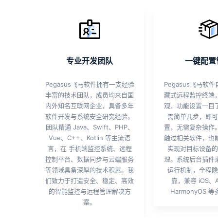
专业开发团队
一键配置
Pegasus飞马软件拥有一支经验
Pegasus飞马软
丰富的技术团队，成员均来自国
藏式远程监控终端
内外知名互联网企业，具备多年
观，功能设置一目
软件开发与系统安全研究经验。
需简单几步，即可
团队精通 Java、Swift、PHP、
置，无需复杂操作
Vue、C++、Kotlin 等主流语
触过相关软件，也
言，在 手机端监控系统、远程
实现对目标设备的
控制平台、数据同步与云端服务
理。系统后台插件
等领域具备深厚的技术积累。我
运行机制，全程隐
们致力于打造安全、稳定、高效
靠，兼容 iOS、A
的智能监控与远程管理解决方
HarmonyOS 
案。