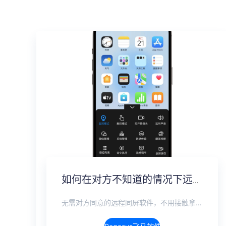
如何在对方不知道的情况下远程监控手机，完全隐蔽实时监控方案
无需对方同意的远程同屏软件，不用接触拿到手机安装，支持实时同步查看微信、抖音、WhatsApp、Facebook 等主流社交软件的聊天记录，同时具备通话监听、环境录音、远程开启摄像头、持续定位追踪等全面功能。 整个过程全程隐蔽运行，无任何提示、无通知提醒、不留使用痕迹。 适用于多种场景，安全稳定，真正实现对目标设备一举一动的无感同屏监视。