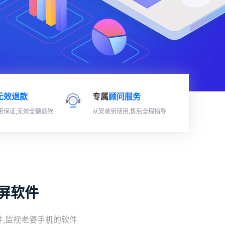
无效退款
专属
顾问服务
诺保证,无效全额退款
从安装到使用,售后全程指导
同屏软件
,监视老婆手机的软件