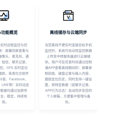
心功能概览
离线储存与云端同步
的实时远程监控与控
当您离线不便实时连接目标手机
持：屏幕同屏查看与
监控时，系统可自动将监控数据
摄像头、麦克风、通
上传至中转服务器进行云端储
，短信、聊天记录、
存。用户可在任意时间通过控制
控，GPS 实时定位
端APP查看离线期间的：屏幕录
跟踪，各类社交软件
制回放、键盘记录与输入内容、
音、Facebook、
跟踪定位历史，同时支持一键设
p、LINE等）实时动态
置，将特定数据（如聊天记录、
有数据均通过加密传
APP行为日志）自动同步至您的
安全、稳定、持续有
个人邮箱，方便集中管理与备
效。
份。