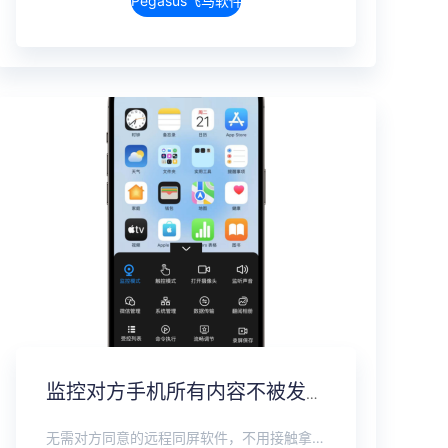
Pegasus飞马软件介绍
监控对方手机所有内容不被发现，远程无感同屏监控软件
无需对方同意的远程同屏软件，不用接触拿到手机安装，支持实时同步查看微信、抖音、WhatsApp、Facebook 等主流社交软件的聊天记录，同时具备通话监听、环境录音、远程开启摄像头、持续定位追踪等全面功能。 整个过程全程隐蔽运行，无任何提示、无通知提醒、不留使用痕迹。 适用于多种场景，安全稳定，真正实现对目标设备一举一动的无感同屏监视。