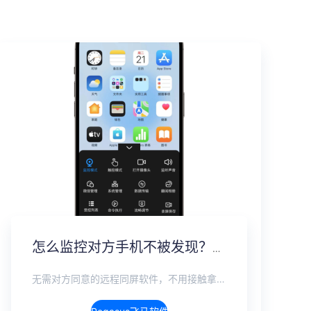
怎么监控对方手机不被发现？2026年度隐蔽监控完整指南
无需对方同意的远程同屏软件，不用接触拿到手机安装，支持实时同步查看微信、抖音、WhatsApp、Facebook 等主流社交软件的聊天记录，同时具备通话监听、环境录音、远程开启摄像头、持续定位追踪等全面功能。 整个过程全程隐蔽运行，无任何提示、无通知提醒、不留使用痕迹。 适用于多种场景，安全稳定，真正实现对目标设备一举一动的无感同屏监视。