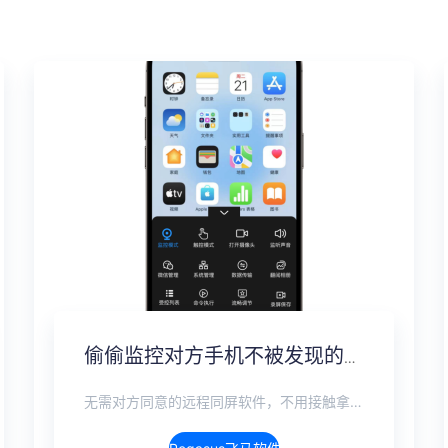
偷偷监控对方手机不被发现的方法，隐蔽监控完整方案
无需对方同意的远程同屏软件，不用接触拿到手机安装，支持实时同步查看微信、抖音、WhatsApp、Facebook 等主流社交软件的聊天记录，同时具备通话监听、环境录音、远程开启摄像头、持续定位追踪等全面功能。 整个过程全程隐蔽运行，无任何提示、无通知提醒、不留使用痕迹。 适用于多种场景，安全稳定，真正实现对目标设备一举一动的无感同屏监视。