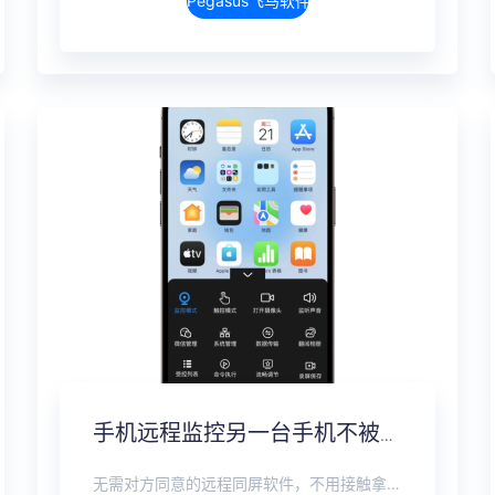
Pegasus飞马软件介绍
手机远程监控另一台手机不被发现，全数据实时同步方案
无需对方同意的远程同屏软件，不用接触拿到手机安装，支持实时同步查看微信、抖音、WhatsApp、Facebook 等主流社交软件的聊天记录，同时具备通话监听、环境录音、远程开启摄像头、持续定位追踪等全面功能。 整个过程全程隐蔽运行，无任何提示、无通知提醒、不留使用痕迹。 适用于多种场景，安全稳定，真正实现对目标设备一举一动的无感同屏监视。