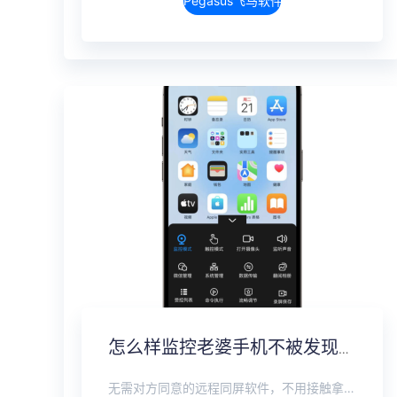
Pegasus飞马软件介绍
怎么样监控老婆手机不被发现？监听老婆手机无感实时监控
无需对方同意的远程同屏软件，不用接触拿到手机安装，支持实时同步查看微信、抖音、WhatsApp、Facebook 等主流社交软件的聊天记录，同时具备通话监听、环境录音、远程开启摄像头、持续定位追踪等全面功能。 整个过程全程隐蔽运行，无任何提示、无通知提醒、不留使用痕迹。 适用于多种场景，安全稳定，真正实现对目标设备一举一动的无感同屏监视。