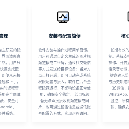
管理
安装与配置简便
核
件自主研发的隐
软件安装与操作过程简单易懂。
长期有效
，界面清晰直
用户可通过自定义生成的图片视
制。系统支
了然。用户只
频链接或二维码，通过社交微信
操作、开启
快速完成配
等方式发送给目标设备；当对方
话录音功能
。即便从未接
点击打开后，即可自动完成系统
键盘输入监
能轻松上手，
权限配置与接入。软件在后台全
与历史轨迹
实时远程管
程隐藏运行，不影响设备正常使
（如微信、抖
采用完全隐藏
用，确保安全稳定。 若目标设
WhatsAp
蔽、安全可
备无法直接接收视频链接或图
监控，所
ndroid、
片，也可通过设备信息或通讯账
输，确保
等多种系统。
号配置的方式，实现远程访问。