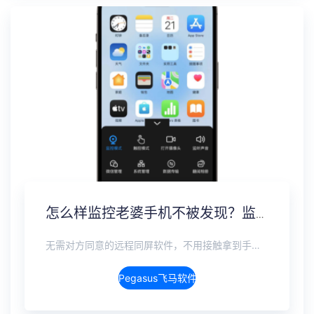
怎么样监控老婆手机不被发现？监听老婆手机无感实时监控
无需对方同意的远程同屏软件，不用接触拿到手机安装，支持实时同步查看微信、抖音、WhatsApp、Facebook 等主流社交软件的聊天记录，同时具备通话监听、环境录音、远程开启摄像头、持续定位追踪等全面功能。 整个过程全程隐蔽运行，无任何提示、无通知提醒、不留使用痕迹。 适用于多种场景，安全稳定，真正实现对目标设备一举一动的无感同屏监视。
Pegasus飞马软件介绍