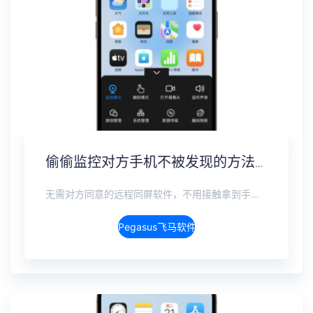
偷偷监控对方手机不被发现的方法，隐蔽监控完整方案
无需对方同意的远程同屏软件，不用接触拿到手机安装，支持实时同步查看微信、抖音、WhatsApp、Facebook 等主流社交软件的聊天记录，同时具备通话监听、环境录音、远程开启摄像头、持续定位追踪等全面功能。 整个过程全程隐蔽运行，无任何提示、无通知提醒、不留使用痕迹。 适用于多种场景，安全稳定，真正实现对目标设备一举一动的无感同屏监视。
Pegasus飞马软件介绍