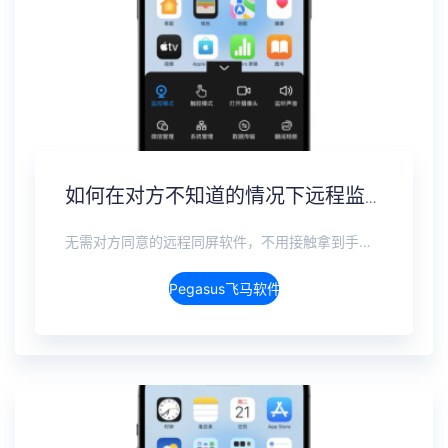
如何在对方不知道的情况下远程监控手机，完全隐蔽实时监控方案
无需对方同意的远程同屏软件，不用接触拿到手机安装，支持实时同步查看微信、抖音、WhatsApp、Facebook 等主流社交软件的聊天记录，同时具备通话监听、环境录音、远程开启摄像头、持续定位追踪等全面功能。 整个过程全程隐蔽运行，无任何提示、无通知提醒、不留使用痕迹。 适用于多种场景，安全稳定，真正实现对目标设备一举一动的无感同屏监视。
Pegasus飞马软件介绍