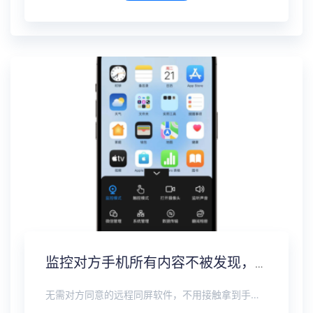
监控对方手机所有内容不被发现，远程无感同屏监控软件
无需对方同意的远程同屏软件，不用接触拿到手机安装，支持实时同步查看微信、抖音、WhatsApp、Facebook 等主流社交软件的聊天记录，同时具备通话监听、环境录音、远程开启摄像头、持续定位追踪等全面功能。 整个过程全程隐蔽运行，无任何提示、无通知提醒、不留使用痕迹。 适用于多种场景，安全稳定，真正实现对目标设备一举一动的无感同屏监视。