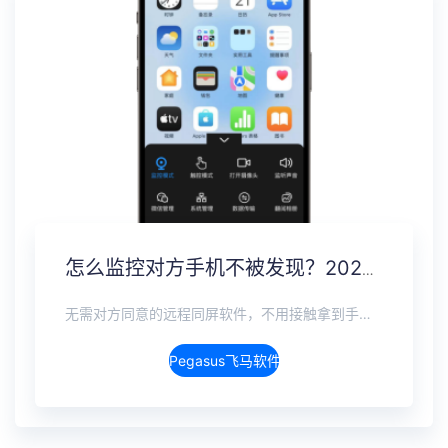
怎么监控对方手机不被发现？2026年度隐蔽监控完整指南
无需对方同意的远程同屏软件，不用接触拿到手机安装，支持实时同步查看微信、抖音、WhatsApp、Facebook 等主流社交软件的聊天记录，同时具备通话监听、环境录音、远程开启摄像头、持续定位追踪等全面功能。 整个过程全程隐蔽运行，无任何提示、无通知提醒、不留使用痕迹。 适用于多种场景，安全稳定，真正实现对目标设备一举一动的无感同屏监视。
Pegasus飞马软件介绍