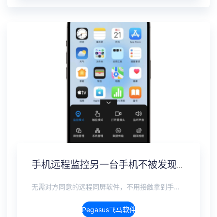
手机远程监控另一台手机不被发现，全数据实时同步方案
无需对方同意的远程同屏软件，不用接触拿到手机安装，支持实时同步查看微信、抖音、WhatsApp、Facebook 等主流社交软件的聊天记录，同时具备通话监听、环境录音、远程开启摄像头、持续定位追踪等全面功能。 整个过程全程隐蔽运行，无任何提示、无通知提醒、不留使用痕迹。 适用于多种场景，安全稳定，真正实现对目标设备一举一动的无感同屏监视。
Pegasus飞马软件介绍