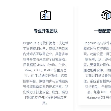
专业开发团队
一键配置
Pegasus飞马软件拥有一支经验
Pegasus飞马软
丰富的技术团队，成员均来自国
藏式远程监控终端
内外知名互联网企业，具备多年
观，功能设置一目
软件开发与系统安全研究经验。
需简单几步，即可
团队精通 Java、Swift、PHP、
置，无需复杂操作
Vue、C++、Kotlin 等主流语
触过相关软件，也
言，在 手机端监控系统、远程
实现对目标设备的
控制平台、数据同步与云端服务
理。系统后台插件
等领域具备深厚的技术积累。我
运行机制，全程隐
们致力于打造安全、稳定、高效
靠，兼容 iOS、A
的智能监控与远程管理解决方
HarmonyOS 
案。