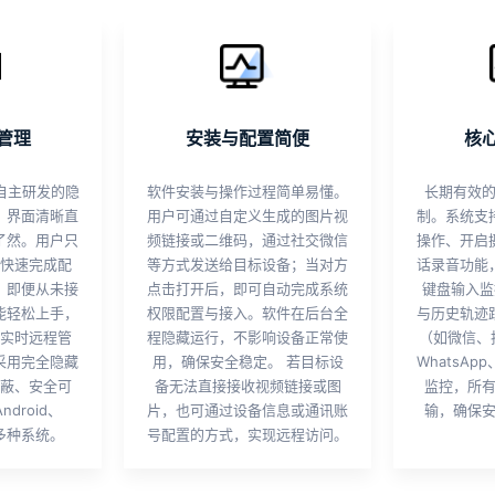
管理
安装与配置简便
核
件自主研发的隐
软件安装与操作过程简单易懂。
长期有效
，界面清晰直
用户可通过自定义生成的图片视
制。系统支
了然。用户只
频链接或二维码，通过社交微信
操作、开启
快速完成配
等方式发送给目标设备；当对方
话录音功能
。即便从未接
点击打开后，即可自动完成系统
键盘输入监
能轻松上手，
权限配置与接入。软件在后台全
与历史轨迹
实时远程管
程隐藏运行，不影响设备正常使
（如微信、抖
采用完全隐藏
用，确保安全稳定。 若目标设
WhatsAp
蔽、安全可
备无法直接接收视频链接或图
监控，所
ndroid、
片，也可通过设备信息或通讯账
输，确保
等多种系统。
号配置的方式，实现远程访问。