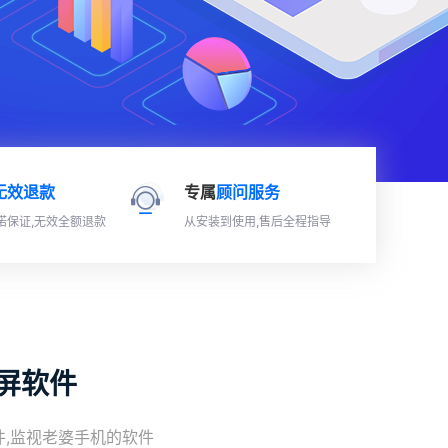
无效退款
专属
顾问服务
诺保证,无效全额退款
从安装到使用,售后全程指导
同屏软件
,监视老婆手机的软件