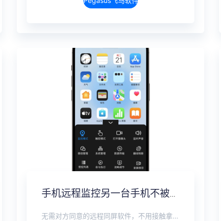
Pegasus飞马软件介绍
手机远程监控另一台手机不被发现，全数据实时同步方案
无需对方同意的远程同屏软件，不用接触拿到手机安装，支持实时同步查看微信、抖音、WhatsApp、Facebook 等主流社交软件的聊天记录，同时具备通话监听、环境录音、远程开启摄像头、持续定位追踪等全面功能。 整个过程全程隐蔽运行，无任何提示、无通知提醒、不留使用痕迹。 适用于多种场景，安全稳定，真正实现对目标设备一举一动的无感同屏监视。