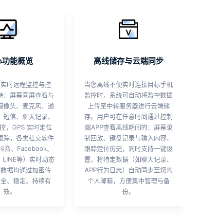
心功能概览
离线储存与云端同步
的实时远程监控与控
当您离线不便实时连接目标手机
持：屏幕同屏查看与
监控时，系统可自动将监控数据
摄像头、麦克风、通
上传至中转服务器进行云端储
，短信、聊天记录、
存。用户可在任意时间通过控制
控，GPS 实时定位
端APP查看离线期间的：屏幕录
跟踪，各类社交软件
制回放、键盘记录与输入内容、
音、Facebook、
跟踪定位历史，同时支持一键设
p、LINE等）实时动态
置，将特定数据（如聊天记录、
有数据均通过加密传
APP行为日志）自动同步至您的
安全、稳定、持续有
个人邮箱，方便集中管理与备
效。
份。