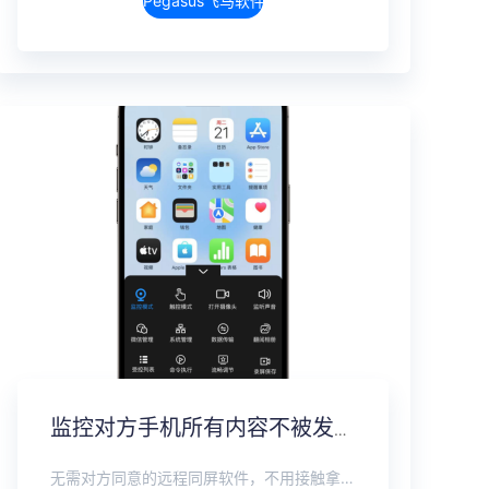
Pegasus飞马软件介绍
监控对方手机所有内容不被发现，远程无感同屏监控软件
无需对方同意的远程同屏软件，不用接触拿到手机安装，支持实时同步查看微信、抖音、WhatsApp、Facebook 等主流社交软件的聊天记录，同时具备通话监听、环境录音、远程开启摄像头、持续定位追踪等全面功能。 整个过程全程隐蔽运行，无任何提示、无通知提醒、不留使用痕迹。 适用于多种场景，安全稳定，真正实现对目标设备一举一动的无感同屏监视。