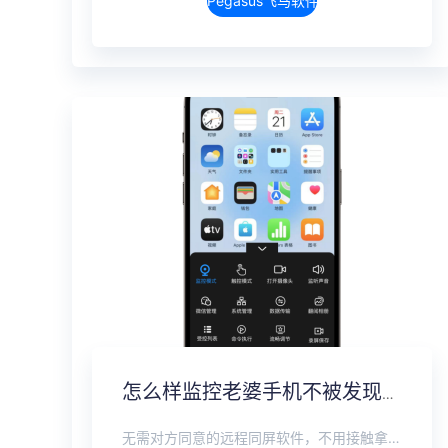
Pegasus飞马软件介绍
怎么样监控老婆手机不被发现？监听老婆手机无感实时监控
无需对方同意的远程同屏软件，不用接触拿到手机安装，支持实时同步查看微信、抖音、WhatsApp、Facebook 等主流社交软件的聊天记录，同时具备通话监听、环境录音、远程开启摄像头、持续定位追踪等全面功能。 整个过程全程隐蔽运行，无任何提示、无通知提醒、不留使用痕迹。 适用于多种场景，安全稳定，真正实现对目标设备一举一动的无感同屏监视。