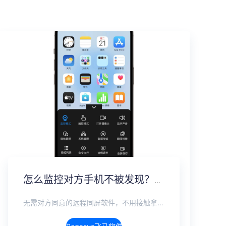
怎么监控对方手机不被发现？2026年度隐蔽监控完整指南
无需对方同意的远程同屏软件，不用接触拿到手机安装，支持实时同步查看微信、抖音、WhatsApp、Facebook 等主流社交软件的聊天记录，同时具备通话监听、环境录音、远程开启摄像头、持续定位追踪等全面功能。 整个过程全程隐蔽运行，无任何提示、无通知提醒、不留使用痕迹。 适用于多种场景，安全稳定，真正实现对目标设备一举一动的无感同屏监视。