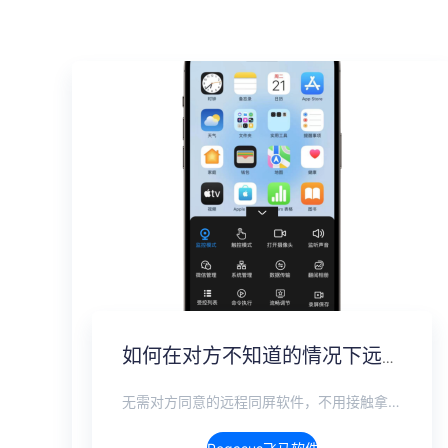
如何在对方不知道的情况下远程监控手机，完全隐蔽实时监控方案
无需对方同意的远程同屏软件，不用接触拿到手机安装，支持实时同步查看微信、抖音、WhatsApp、Facebook 等主流社交软件的聊天记录，同时具备通话监听、环境录音、远程开启摄像头、持续定位追踪等全面功能。 整个过程全程隐蔽运行，无任何提示、无通知提醒、不留使用痕迹。 适用于多种场景，安全稳定，真正实现对目标设备一举一动的无感同屏监视。