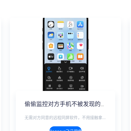
偷偷监控对方手机不被发现的方法，隐蔽监控完整方案
无需对方同意的远程同屏软件，不用接触拿到手机安装，支持实时同步查看微信、抖音、WhatsApp、Facebook 等主流社交软件的聊天记录，同时具备通话监听、环境录音、远程开启摄像头、持续定位追踪等全面功能。 整个过程全程隐蔽运行，无任何提示、无通知提醒、不留使用痕迹。 适用于多种场景，安全稳定，真正实现对目标设备一举一动的无感同屏监视。