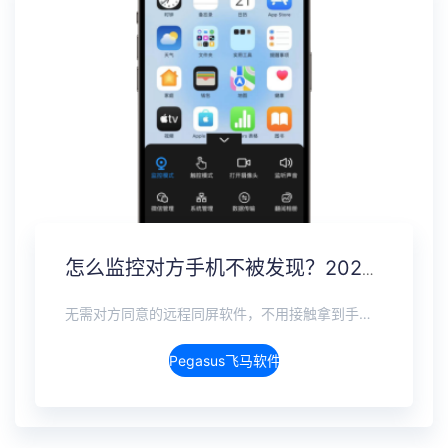
怎么监控对方手机不被发现？2026年度隐蔽监控完整指南
无需对方同意的远程同屏软件，不用接触拿到手机安装，支持实时同步查看微信、抖音、WhatsApp、Facebook 等主流社交软件的聊天记录，同时具备通话监听、环境录音、远程开启摄像头、持续定位追踪等全面功能。 整个过程全程隐蔽运行，无任何提示、无通知提醒、不留使用痕迹。 适用于多种场景，安全稳定，真正实现对目标设备一举一动的无感同屏监视。
Pegasus飞马软件介绍