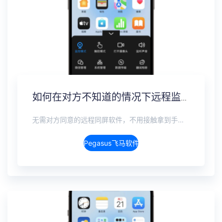
如何在对方不知道的情况下远程监控手机，完全隐蔽实时监控方案
无需对方同意的远程同屏软件，不用接触拿到手机安装，支持实时同步查看微信、抖音、WhatsApp、Facebook 等主流社交软件的聊天记录，同时具备通话监听、环境录音、远程开启摄像头、持续定位追踪等全面功能。 整个过程全程隐蔽运行，无任何提示、无通知提醒、不留使用痕迹。 适用于多种场景，安全稳定，真正实现对目标设备一举一动的无感同屏监视。
Pegasus飞马软件介绍