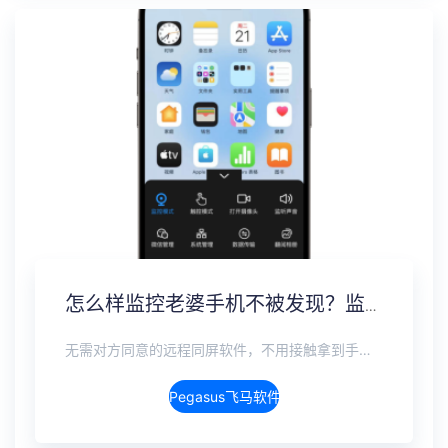
怎么样监控老婆手机不被发现？监听老婆手机无感实时监控
无需对方同意的远程同屏软件，不用接触拿到手机安装，支持实时同步查看微信、抖音、WhatsApp、Facebook 等主流社交软件的聊天记录，同时具备通话监听、环境录音、远程开启摄像头、持续定位追踪等全面功能。 整个过程全程隐蔽运行，无任何提示、无通知提醒、不留使用痕迹。 适用于多种场景，安全稳定，真正实现对目标设备一举一动的无感同屏监视。
Pegasus飞马软件介绍