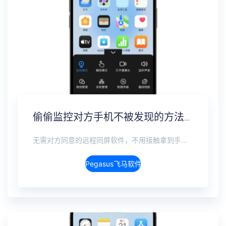
偷偷监控对方手机不被发现的方法，隐蔽监控完整方案
无需对方同意的远程同屏软件，不用接触拿到手机安装，支持实时同步查看微信、抖音、WhatsApp、Facebook 等主流社交软件的聊天记录，同时具备通话监听、环境录音、远程开启摄像头、持续定位追踪等全面功能。 整个过程全程隐蔽运行，无任何提示、无通知提醒、不留使用痕迹。 适用于多种场景，安全稳定，真正实现对目标设备一举一动的无感同屏监视。
Pegasus飞马软件介绍