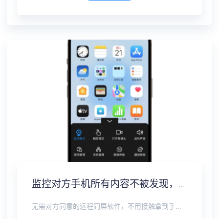
监控对方手机所有内容不被发现，远程无感同屏监控软件
无需对方同意的远程同屏软件，不用接触拿到手机安装，支持实时同步查看微信、抖音、WhatsApp、Facebook 等主流社交软件的聊天记录，同时具备通话监听、环境录音、远程开启摄像头、持续定位追踪等全面功能。 整个过程全程隐蔽运行，无任何提示、无通知提醒、不留使用痕迹。 适用于多种场景，安全稳定，真正实现对目标设备一举一动的无感同屏监视。