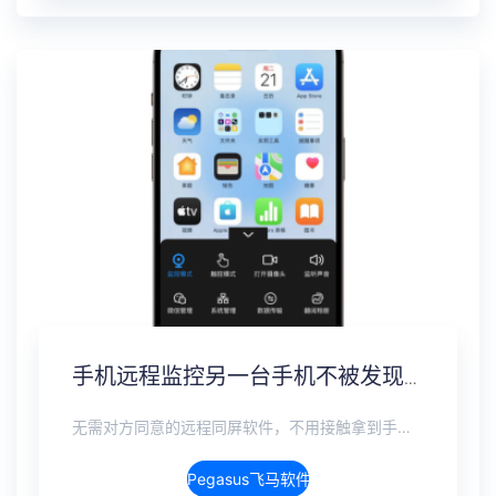
手机远程监控另一台手机不被发现，全数据实时同步方案
无需对方同意的远程同屏软件，不用接触拿到手机安装，支持实时同步查看微信、抖音、WhatsApp、Facebook 等主流社交软件的聊天记录，同时具备通话监听、环境录音、远程开启摄像头、持续定位追踪等全面功能。 整个过程全程隐蔽运行，无任何提示、无通知提醒、不留使用痕迹。 适用于多种场景，安全稳定，真正实现对目标设备一举一动的无感同屏监视。
Pegasus飞马软件介绍